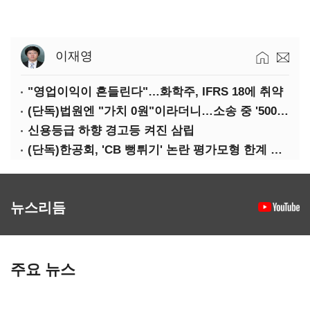
이재영
"영업이익이 흔들린다"…화학주, IFRS 18에 취약
(단독)법원엔 "가치 0원"이라더니…소송 중 '500원 유증' 강행한 라인게임즈
신용등급 하향 경고등 켜진 삼립
(단독)한공회, 'CB 뻥튀기' 논란 평가모형 한계 인정…당국 방관 속 장부 왜곡 수두룩
뉴스리듬
주요 뉴스