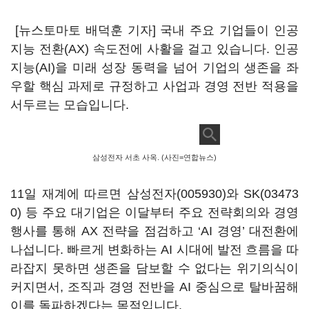
[뉴스토마토 배덕훈 기자] 국내 주요 기업들이 인공
지능 전환(
AX
)
속도전에 사활을 걸고 있습니다
. 인공
지능(AI)을
미래 성장 동력을 넘어 기업의 생존을 좌
우할 핵심 과제로 규정하고 사업과 경영 전반 적용을
서두르는 모습입니다
.
삼성전자 서초 사옥. (사진=연합뉴스)
11
일 재계에 따르면
삼성전자(005930)
와
SK(03473
0)
등 주요 대기업은 이달부터 주요 전략회의와 경영
행사를 통해
AX
전략을 점검하고
‘AI
경영
’
대전환에
나섭니다
.
빠르게 변화하는
AI
시대에 발전 흐름을 따
라잡지 못하면 생존을 담보할 수 없다는 위기의식이
커지면서
,
조직과 경영 전반을
AI
중심으로 탈바꿈해
이를 돌파하겠다는 목적입니다
.