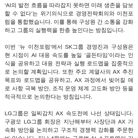
‘AI
의 발전 흐름을 따라잡지 못하면 미래 생존을 담보
할 수 없다
’
는 위기의식으로 경영전략회의와 이천포
럼을 통합했습니다
.
이를 통해 구성원 간 소통을 강화
하고 그룹의 실행력을 한층 높인다는 방침입니다
.
이번
‘
뉴 이천포럼
’
에서
SK
그룹 경영진과 구성원은
현 시점이
AI
대응 속도를 높일
‘
골든타임
’
이라는 인
식을 공유하고 대응 전략과 실행 로드맵을 집중적으
로 논의할 계획입니다
.
또한 주요 계열사의
AX
추진
목표와 로드맵을 공유하고
, AX
과정에서 빚어질 애
로 사항 극복 방안
,
조직 운영 체계 고도화 방안 등을
적극적으로 논의한다는 방침입니다
.
LG
그룹은 일찌감치
AX
속도전에 나선 상태입니다
.
구광모
LG
그룹 회장은 지난해부터 사장단과
AX
가
속화 방안을 논의하고 구조적 경쟁력 강화를 주문한