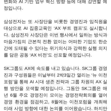
변화와
AI
기반 업무 혁신 방향 등에 대해 강연할 예
정입니다
.
삼성전자는 또 사장단을 비롯한 경영진과 임직원을
대상으로
AI
집중교육인
‘AX
부트 캠프
’
도 실시합니
다
.
삼성전자 사장단은 이번 행사에서 일하는 방식과
마음가짐의 근본적 전환 없이는 어떠한 기업도 한순
간에 도태될 수 있다는 위기의식과 강력한 실행 의지
를 담은 공동
‘AX
비전
’
도 선포할 예정입니다
.
SK
그룹도
AX
에 속도를 내고 있습니다
. SK
그룹 경영
진과 구성원들은 이날부터
2
박
3
일간 열리는
‘
뉴 이천
포럼
’
을 통해
AI
시대 생존 전략과 그룹 차원의
AX
실
행 방안을 모색할 예정입니다
.
그동안
SK
그룹은 매
년
6
월 주요 경영진이 모이는 경영전략회의를 열어
경영 환경을 점검하고
, 8
월에는 이천포럼을 개최해
미래 사업 방향에 대한 논의를 이어왔습니다
.
하지만