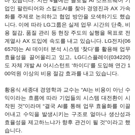
바 있습니다
.
지난
4
월에는 글로벌
AI
소프트웨어 기
업인 팔란티어와 스킬드
AI
를 찾아 경영진과
AX
가속
화를 주제로 논의하고 협업 방안을 모색하기도 했습
니다
.
이에 따라
LG
그룹은 실제 업무 시간의 단축
,
비
용 절감
,
품질 관리 등 현장 주도의 실행을 목표로 전
계열사
AX
도입에 속도를 내고 있습니다
.
LG전자(06
6570)
는
AI
데이터 분석 시스템
‘
찾다
’
를 활용해 업무
효율성을 끌어올리고 있고
,
LG디스플레이(034220)
도 자체 개발
AI
어시스턴트
‘
하이디
’
를 도입해 연간
1
00
억원 이상의 비용 절감 효과를 내고 있습니다
.
황용식 세종대 경영학과 교수는
“AI
는 비용이 아닌 수
익이라는 흐름에 따라 기업들의 시스템 대전환이 시
작된 것
”
이라며
“
결국
AI
를 통해 업무 효율화를 이끌
어내고 수익을 발생시키는 구조로 얼마나 생산성과
효율성을 제고하느냐가 향후 관건이 될 것
”
이라고 했
습니다
.