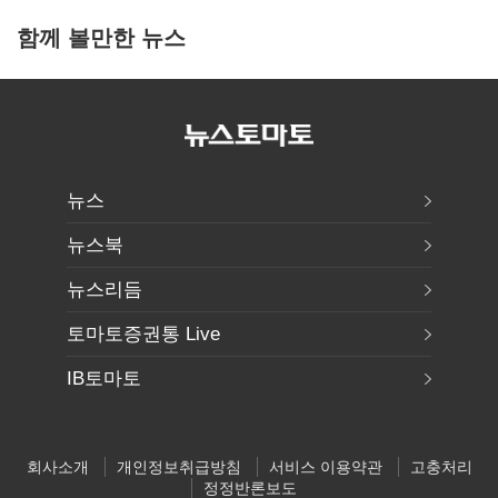
함께 볼만한 뉴스
뉴스
뉴스북
뉴스리듬
토마토증권통 Live
IB토마토
회사소개
개인정보취급방침
서비스 이용약관
고충처리
정정반론보도