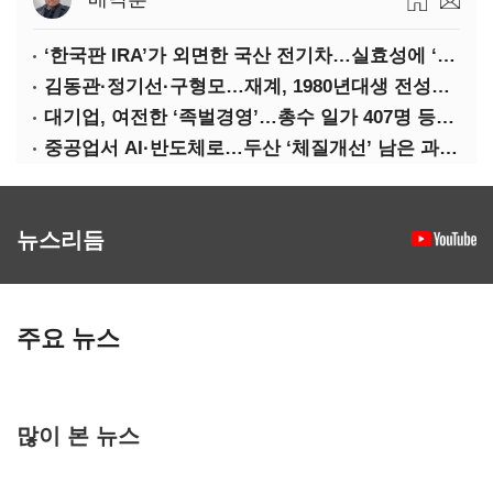
‘한국판 IRA’가 외면한 국산 전기차…실효성에 ‘의문’
김동관·정기선·구형모…재계, 1980년대생 전성시대
대기업, 여전한 ‘족벌경영’…총수 일가 407명 등기임원
중공업서 AI·반도체로…두산 ‘체질개선’ 남은 과제는
뉴스리듬
주요 뉴스
많이 본 뉴스