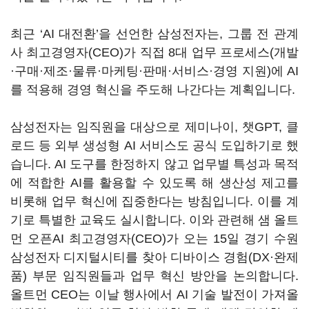
최근 ‘AI
대전환
’
을 선언한 삼성전자는,
그룹 전 관계
사 최고경영자
(CEO)
가 직접
8
대 업무 프로세스
(
개발
·구매·제조·물류·마케팅·판매·서비스·경영 지원
)
에
AI
를 적용해 경영 혁신을 주도해 나간다는 계획입니다
.
삼성전자는 임직원을 대상으로 제미나이
,
챗
GPT,
클
로드 등 외부 생성형
AI
서비스도 공식 도입하기로 했
습니다
. AI
도구를 한정하지 않고 업무별 특성과 목적
에 적합한
AI
를 활용할 수 있도록 해 생산성 제고를
비롯해 업무 혁신에 집중한다는 방침입니다
.
이를 계
기로 특별한 교육도 실시합니다
. 이와 관련해
샘 올트
먼 오픈
AI
최고경영자
(CEO)가
오는
15
일 경기 수원
삼성전자 디지털시티를 찾아 디바이스 경험
(DX
·완제
품
)
부문 임직원들과 업무 혁신 방안을 논의합니다
.
올트먼
CEO
는 이날 행사에서
AI
기술 발전이 가져올