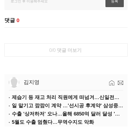
댓글
0
0/0
댓글 더보기
김지영
제습기 등 재고 처리 직원에게 떠넘겨…신일전자 '과징금 처벌'
일 맡기고 깜깜이 계약 …'선시공 후계약' 삼성중공업 덜미
수출 '상저하저' 오나…올해 6850억 달러 달성 '빨간불'
5월도 수출 멈췄다…무역수지도 악화