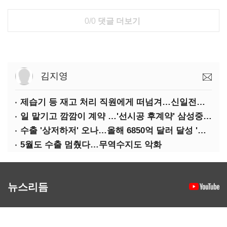
0/0
댓글 더보기
김지영
제습기 등 재고 처리 직원에게 떠넘겨…신일전자 '과징금 처벌'
일 맡기고 깜깜이 계약 …'선시공 후계약' 삼성중공업 덜미
수출 '상저하저' 오나…올해 6850억 달러 달성 '빨간불'
5월도 수출 멈췄다…무역수지도 악화
뉴스리듬