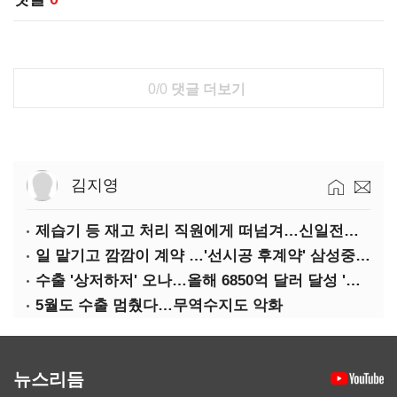
0/0
댓글 더보기
김지영
제습기 등 재고 처리 직원에게 떠넘겨…신일전자 '과징금 처벌'
일 맡기고 깜깜이 계약 …'선시공 후계약' 삼성중공업 덜미
수출 '상저하저' 오나…올해 6850억 달러 달성 '빨간불'
5월도 수출 멈췄다…무역수지도 악화
뉴스리듬