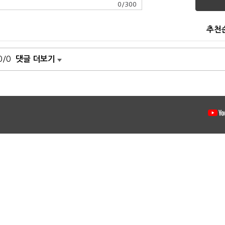
0
/
300
추천
0/0
댓글 더보기