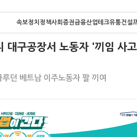
속보
정치
정책
사회
증권
금융
산업
테크
유통
건설
니 대구공장서 노동자 '끼임 사고
 다루던 베트남 이주노동자 팔 끼여