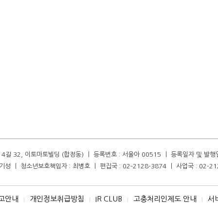
길 32, 이토마토빌딩 (합정동) ㅣ 등록번호 : 서울아 00515 ㅣ 등록일자 및 발행일자 :
성 ㅣ 청소년보호책임자 : 최병호 ㅣ 편집국 : 02-2128-3874 ㅣ 사업국 : 02-21
고안내
개인정보취급방침
IR CLUB
고충처리인제도 안내
서
I
I
I
I