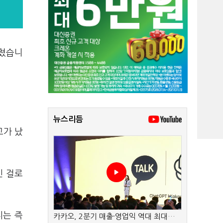
다쳤습니
뉴스리듬
고가 났
인 걸로
씨는 즉
카카오, 2분기 매출·영업익 역대 최대…