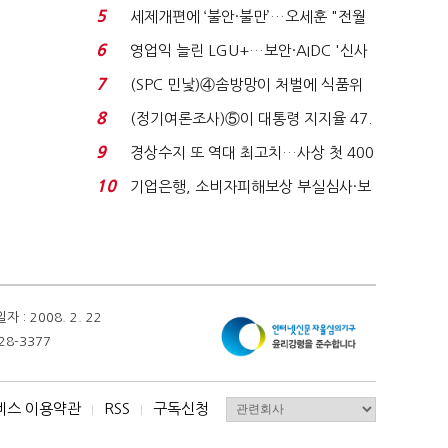
목…9월 ‘폴...
5
세제개편에 ‘불안·불만’…오세훈 "전월
세 구하기 더 ...
6
영업익 늘린 LGU+…보안·AIDC '신사
업 드라이브'...
7
(SPC 민낯)④솜방망이 처벌에 식품위
생법 위반 반복...
8
(정기여론조사)⑤이 대통령 지지율 47.
7%…일주일 만에 ...
9
경상수지 또 역대 최고치…사상 첫 400
억달러에 '3% 성...
10
기업은행, 소비자피해보상 부실심사·보
이스피싱 공시 ...
 2008. 2. 22
28-3377
비스 이용약관
RSS
구독신청
I
I