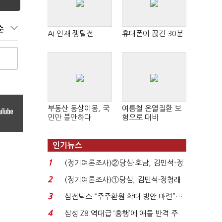
순
AI 인재 쟁탈전
휴대폰이 끊긴 30분
부동산 동상이몽, 국
여름철 온열질환 보
민만 불안하다
험으로 대비
인기뉴스
1
(정기여론조사)②당심·호남, 김민석-정
청래 '초접전'...
2
(정기여론조사)①당심, 김민석·정청래
'초접전'…대통령 ...
3
삼전닉스 “주주환원 확대 방안 마련”…
로이터에 성명...
4
삼성 Z8 역대급 ‘흥행’에 애플 반격 주