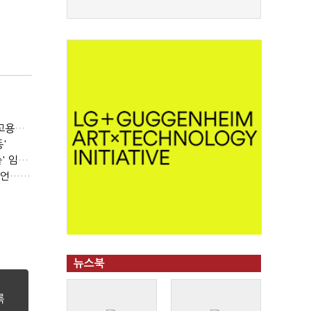
(단독)⑩파리바게뜨 가맹점 41% '용역 제빵기사 없어'…고용불안 속 브랜드가치도 '흔들'
'
(SPC 노조탄압 공판 100회)⑥(단독)'허영인 수사기밀 유출' 임원, 출소하자 '억대 연봉' 고문으로
(SPC 노조탄압 공판 100회)③'노조파괴' 재판 2년 만의 증언…파리바게뜨 지회장 "허영인에 엄벌을"
뉴스북