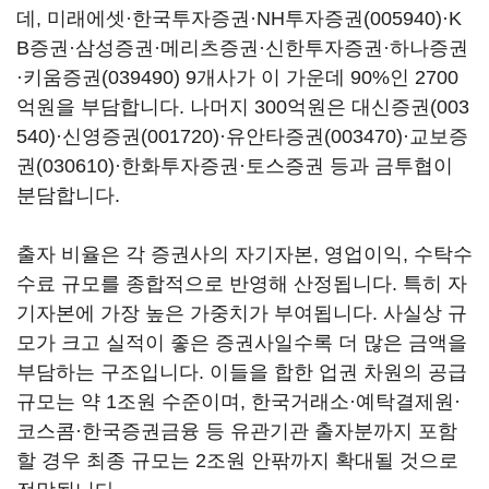
데, 미래에셋·한국투자증권·
NH투자증권(005940)
·K
B증권·삼성증권·메리츠증권·신한투자증권·하나증권
·
키움증권(039490)
9개사가 이 가운데 90%인 2700
억원을 부담합니다. 나머지 300억원은
대신증권(003
540)
·
신영증권(001720)
·
유안타증권(003470)
·
교보증
권(030610)
·한화투자증권·토스증권 등과 금투협이
분담합니다.
출자 비율은 각 증권사의 자기자본, 영업이익, 수탁수
수료 규모를 종합적으로 반영해 산정됩니다. 특히 자
기자본에 가장 높은 가중치가 부여됩니다. 사실상 규
모가 크고 실적이 좋은 증권사일수록 더 많은 금액을
부담하는 구조입니다. 이들을 합한 업권 차원의 공급
규모는 약 1조원 수준이며, 한국거래소·예탁결제원·
코스콤·한국증권금융 등 유관기관 출자분까지 포함
할 경우 최종 규모는 2조원 안팎까지 확대될 것으로