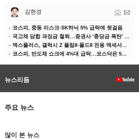
김현경
코스피, 중동 리스크·SK하닉 5% 급락에 뒷걸음
국고채 담합 과징금 철퇴…증권사 '충당금 폭탄' 우려
엑스플러스, 갤럭시 Z 플립8·폴드8 전용 액세서리 출시
코스피, 반도체 쇼크에 4%대 급락…코스닥은 5거래일째 상승
뉴스리듬
주요 뉴스
많이 본 뉴스