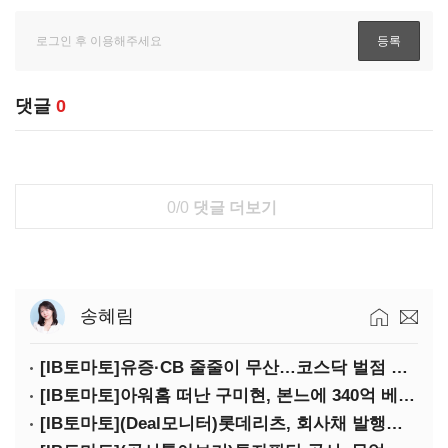
댓글
0
0/0
댓글 더보기
송혜림
[IB토마토]유증·CB 줄줄이 무산…코스닥 벌점 급증에 상폐 압박
[IB토마토]아워홈 떠난 구미현, 본느에 340억 베팅…가족 지배체제 구축
[IB토마토](Deal모니터)롯데리츠, 회사채 발행…빠듯한 유동성 차환으로 대응