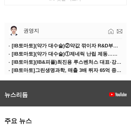
권영지
[IB토마토](약가 대수술)②약값 깎이자 R&D부터 축소…제약업계 비상경영 돌입
[IB토마토](약가 대수술)①제네릭 난립 제동…중소 제약사 수익성 비상
[IB토마토](IB&피플)최진용 루스벤처스 대표·강승순 이사
[IB토마토]그린생명과학, 매출 3배 뛰자 65억 증설…상위 2곳 의존도 82%
뉴스리듬
주요 뉴스