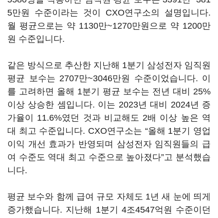
5
만원 수준이라는 것이
CXO
연구소의 설명입니다
.
월 평균으로는 약
1130
만
~1270
만원으로 약
1200
만
원 수준입니다
.
같은 방식으로 추산한 지난해
1
분기 삼성전자 임직원
평균 보수는
2707
만
~3046
만원 수준이었습니다
.
이
를 고려하면 올해
1
분기 평균 보수는 전년 대비
25%
이상 상승한 셈입니다
.
이는
2023
년 대비
2024
년 증
가율이
11.6%
였던 것과 비교해도
2
배 이상 높은 역
대 최고 수준입니다
. CXO
연구소는
“
올해
1
분기 영업
이익 개선 효과가 반영되며 삼성전자 임직원들의 급
여 수준도 역대 최고 수준으로 높아졌다
”
고 분석했습
니다
.
평균 보수와 함께 급여 규모 자체도
1
년 새 눈에 띄게
증가했습니다
.
지난해
1
분기
4
조
4547
억원 수준이던