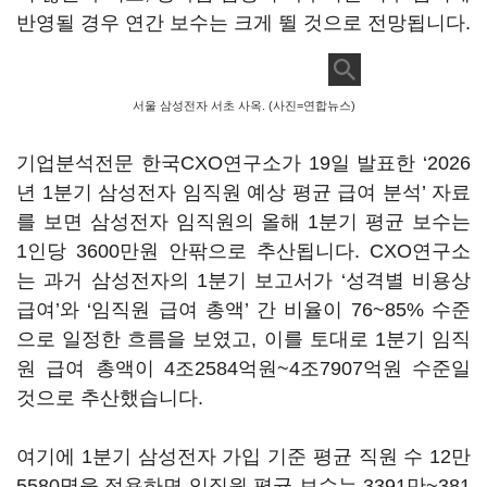
반영될 경우 연간 보수는 크게 뛸 것으로 전망됩니다
.
서울 삼성전자 서초 사옥. (사진=연합뉴스)
기업분석전문 한국
CXO
연구소가
19
일 발표한
‘2026
년
1
분기 삼성전자 임직원 예상 평균 급여 분석
’
자료
를 보면 삼성전자 임직원의 올해
1
분기 평균 보수는
1
인당
3600
만원 안팎으로 추산됩니다
. CXO
연구소
는 과거 삼성전자의
1
분기 보고서가
‘
성격별 비용상
급여
’
와
‘
임직원 급여 총액
’
간 비율이
76~85%
수준
으로 일정한 흐름을 보였고
,
이를 토대로
1
분기 임직
원 급여 총액이
4
조
2584
억원
~4
조
7907
억원 수준일
것으로 추산했습니다
.
여기에
1
분기 삼성전자 가입 기준 평균 직원 수
12
만
5580
명을 적용하면 임직원 평균 보수는
3391
만
~381