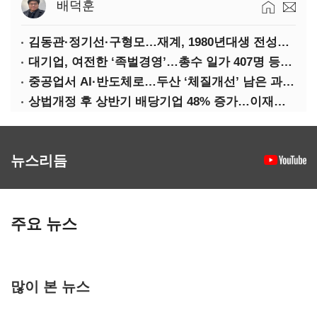
배덕훈
김동관·정기선·구형모…재계, 1980년대생 전성시대
대기업, 여전한 ‘족벌경영’…총수 일가 407명 등기임원
중공업서 AI·반도체로…두산 ‘체질개선’ 남은 과제는
상법개정 후 상반기 배당기업 48% 증가…이재용 배당액 728억 1위
뉴스리듬
주요 뉴스
많이 본 뉴스