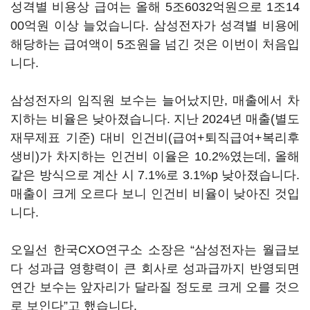
성격별 비용상 급여는 올해
5
조
6032
억원으로
1
조
14
00
억원 이상 늘었습니다
.
삼성전자가 성격별 비용에
해당하는 급여액이
5
조원을 넘긴 것은 이번이 처음입
니다
.
삼성전자의 임직원 보수는 늘어났지만
,
매출에서 차
지하는 비율은 낮아졌습니다
.
지난
2024
년 매출
(
별도
재무제표 기준
)
대비 인건비
(
급여
+
퇴직급여
+
복리후
생비
)
가 차지하는 인건비 이율은
10.2%
였는데
,
올해
같은 방식으로 계산 시
7.1%
로
3.1%p
낮아졌습니다
.
매출이 크게 오르다 보니 인건비 비율이 낮아진 것입
니다
.
오일선 한국
CXO
연구소 소장은
“
삼성전자는 월급보
다 성과급 영향력이 큰 회사로 성과급까지 반영되면
연간 보수는 앞자리가 달라질 정도로 크게 오를 것으
로 보인다
”
고 했습니다
.