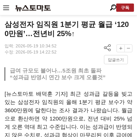
구독
삼성전자 임직원 1분기 평균 월급 ‘120
0만원’…전년비 25%↑
입력: 2026-05-19 10:34:52
수정: 2026-05-19 14:22:52
답글쓰기
급여 규모도 불어나…5조원 최초 돌파
“성과급 반영시 연간 보수 크게 오를것”
[뉴스토마토 배덕훈 기자] 최근 성과급 갈등을 빚고
있는 삼성전자 임직원의 올해
1
분기 평균 보수가 약
3600
만원에 달한다는 조사 결과가 나왔습니다
.
월급
으로 환산하면 약
1200
만원으로
,
전년 대비
25%
넘
게 오른 역대 최고 수준입니다
.
이는 성과급이 반영되
지 않은 수치로
,
성과급 협상이 마무리된 이후 급여에