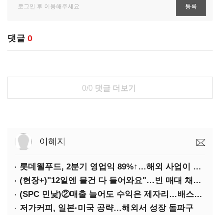
댓글
0
0/0
댓글 더보기
이혜지
롯데웰푸드, 2분기 영업익 89%↑…해외 사업이 실적 견인
(현장+)"12일엔 물건 다 들어와요"…빈 매대 채우며 문 연 홈플러스
(SPC 민낯)②매출 늘어도 수익은 제자리…배스킨라빈스 점주 '속앓이'
저가커피, 일본·미국 공략…해외서 성장 돌파구