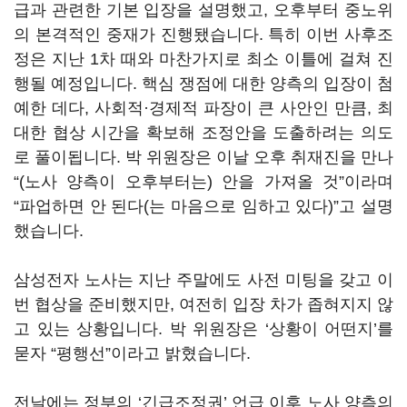
급과 관련한 기본 입장을 설명했고
,
오후부터 중노위
의 본격적인 중재가 진행됐습니다
.
특히 이번 사후조
정은 지난
1
차 때와 마찬가지로 최소 이틀에 걸쳐 진
행될 예정입니다
.
핵심 쟁점에 대한 양측의 입장이 첨
예한 데다
,
사회적·경제적 파장이 큰 사안인 만큼
,
최
대한 협상 시간을 확보해 조정안을 도출하려는 의도
로 풀이됩니다
.
박 위원장은 이날 오후 취재진을 만나
“(
노사 양측이 오후부터는
)
안을 가져올 것
”
이라며
“
파업하면 안 된다
(
는 마음으로 임하고 있다
)”
고 설명
했습니다
.
삼성전자 노사는 지난 주말에도 사전 미팅을 갖고 이
번 협상을 준비했지만
,
여전히 입장 차가 좁혀지지 않
고 있는 상황입니다
. 박 위원장은
‘상황이 어떤지
’를
묻자
“평행선”이라고 밝혔습니다.
전날에는 정부의
‘
긴급조정권
’
언급 이후 노사 양측의