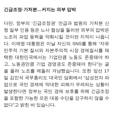
긴급조정·가처분…커지는 외부 압박
다만
,
정부의
‘
긴급조정권
’
언급과 법원의 가처분 신
청 일부 인용 등은 노사 협상을 둘러싼 외부의 압박은
노조의 파업 동력을 약화시킬 것이란 지적이 나옵니
다
.
이재명 대통령은 이날 자신의
SNS
를 통해
“
자유
민주적 기본 질서와 자본주의적 시장 경제질서를 채
택한 대한민국에서는 기업만큼 노동도 존중돼야 하
고
,
노동권만큼 기업 경영권도 존중돼야 한다
”
는 글
을 올려 노조를 에둘러 겨냥했습니다
.
또한 앞선 17
일 김민석 국무총리도 대국민 담화에서
“
삼성전자 파
업으로 국민 경제에 막대한 피해가 우려되는 상황이
발생한다면 정부는 국민 경제 보호를 위해 긴급조정
을 포함한 가능한 모든 대응 수단을 강구하지 않을 수
없다
”
고 밝힌 바 있습니다
.