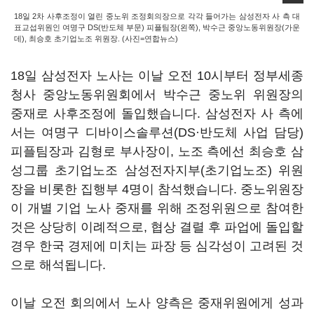
18일 2차 사후조정이 열린 중노위 조정회의장으로 각각 들어가는 삼성전자 사 측 대
표교섭위원인 여명구 DS(반도체 부문) 피플팀장(왼쪽), 박수근 중앙노동위원장(가운
데), 최승호 초기업노조 위원장. (사진=연합뉴스)
18
일 삼성전자 노사는 이날 오전
10
시부터 정부세종
청사 중앙노동위원회에서 박수근 중노위 위원장의
중재로 사후조정에 돌입했습니다
.
삼성전자 사 측에
서는 여명구 디바이스솔루션
(DS
·반도체 사업 담당
)
피플팀장과 김형로 부사장이
,
노조 측에선 최승호 삼
성그룹 초기업노조 삼성전자지부
(
초기업노조
)
위원
장을 비롯한 집행부
4
명이 참석했습니다
.
중노위원장
이 개별 기업 노사 중재를 위해 조정위원으로 참여한
것은 상당히 이례적으로
,
협상 결렬 후 파업에 돌입할
경우 한국 경제에 미치는 파장 등 심각성이 고려된 것
으로 해석됩니다
.
이날 오전 회의에서 노사 양측은 중재위원에게 성과