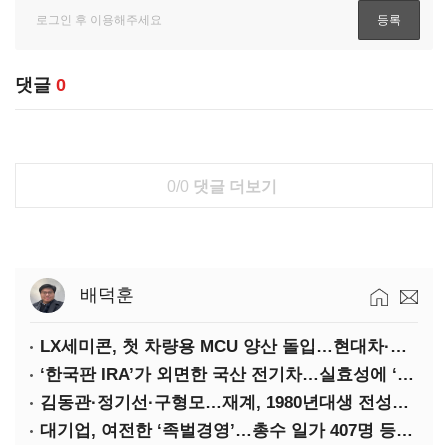
댓글
0
0/0
댓글 더보기
배덕훈
LX세미콘, 첫 차량용 MCU 양산 돌입…현대차·기아에 공급
‘한국판 IRA’가 외면한 국산 전기차…실효성에 ‘의문’
김동관·정기선·구형모…재계, 1980년대생 전성시대
대기업, 여전한 ‘족벌경영’…총수 일가 407명 등기임원