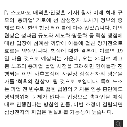
[뉴스토마토 배덕훈·안정훈 기자] 창사 이래 최대 규
모의
‘
총파업
’
기로에 선 삼성전자 노사가 정부의 중
재로 다시 한번 협상 테이블에 마주 앉았습니다
.
이번
협상은 성과급 규모와 제도화·명문화 등 핵심 쟁점에
대한 입장이 첨예한 까닭에 이틀에 걸친 장기전으로
흐르는 양상입니다
.
협상에 대한 결론이
,
이르면
19
일 나올 것으로 예상되는 가운데
,
오는
21
일로 예고
된 노조의 총파업 돌입 시점을 고려하면 연이틀간 진
행되는 이번 사후조정이 사실상 삼성전자의 명운을
가를
‘
최후의 협상
’
이 될 것으로 보입니다
.
특히 노조
는 파업 전 변수로 꼽힌 법원의 가처분 인용 판단에도
쟁의행위에 문제가 없다는 입장으로 총파업을 예정
대로 진행한다는 방침인 만큼
,
이번 조정이 결렬되면
삼성전자의 파업은 현실화될 가능성이 높습니다
.