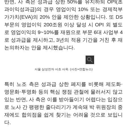
반면
,
사 측은 성과급 상한
50%
를 유지하되
OPI(
초
과이익성과급
)
의 경우 영업이익
10%
또는 경제적부
가가치
(EVA)
의
20%
안을 제안한 상황입니다
.
또
DS
부문의 영업이익
200
조원 이상 달성 시
OPI
외 별도
로 영업이익의
9~10%
를 재원으로 부문
6
대 사업부
4
로 성과급을 제시하고
, 3
년의 적용 기간을 거친 후 재
논의하자는 안을 제시했습니다
.
서울 삼성전자 서초 사옥. (사진=연합뉴스)
특히 노조 측은 성과급 상한 폐지를 비롯해 제도화·
명문화·투명화 등의 핵심 쟁점 관철에 물러서지 않고
있는 반면
,
사 측은 이를 받아들이기 어렵다는 입장으
로 노사 간 팽팽한 줄다리기가 계속돼 박 위원장의 중
재에도 합의점을 쉽게 찾기는 어려울 것으로 보입니
다
.