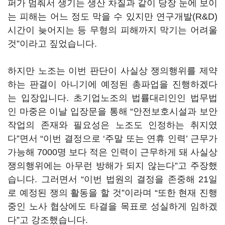
퍼가 멈춰서 생기는 생산 차질과 같이 당장 눈에 보이
는 피해는 어느 정도 막을 수 있지만 연구개발
(R&D)
시간이 늦어지는 등 무형의 피해까지 막기는 어려울
것
”
이라고 짚었습니다
.
하지만 노조는 이번 판단이 사실상 쟁의행위를 제약
하는 판결이 아니기에 예정된 총파업을 진행하겠다
는 입장입니다
.
초기업노조의 법률대리인인 법무법
인 마중은 이날 입장문을 통해
“
안전보호시설과 보안
작업의 존재와 필요성은 노조도 인정하는 취지였
다
”
면서
“
이번 결정으로
‘
주말 또는 연휴 인력
’
근무가
가능해
7000
명 보다 적은 인력이 근무하게 돼 사실상
쟁의행위에는 아무런 방해가 되지 않는다
”
고 주장했
습니다
.
그러면서
“
이번 법원의 결정을 존중해
21
일
로 예정된 쟁의 활동을 할 것
”
이라며
“
또한 현재 진행
중인 노사 협상에도 타결을 목표로 성실하게 임하겠
다
”
고 강조했습니다
.