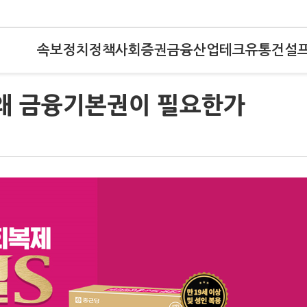
속보
정치
정책
사회
증권
금융
산업
테크
유통
건설
 왜 금융기본권이 필요한가