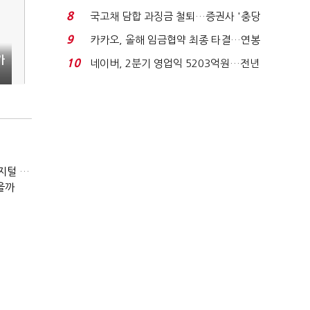
지에 상한가...
8
국고채 담합 과징금 철퇴…증권사 '충당
금 폭탄' 우려...
9
카카오, 올해 임금협약 최종 타결…연봉
6.3% 인상·격려...
가
10
네이버, 2분기 영업익 5203억원…전년
비 0.2% 감소...
(잃어버린 경영을 찾아서)발베크행 열차와 속도의 환상: 디지털 전환과 물류 혁신의 포용적 노동 전략
을까