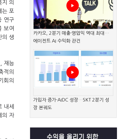
복지 의
에는 포
증 연구
을 보여
카카오, 2분기 매출·영업익 역대 최대…
반의 생
에이전트 AI 수익화 관건
, 재능
 축적의
‘기회의
가입자 증가·AIDC 성장…SKT 2분기 성
로 내세
장 본궤도
제의 자