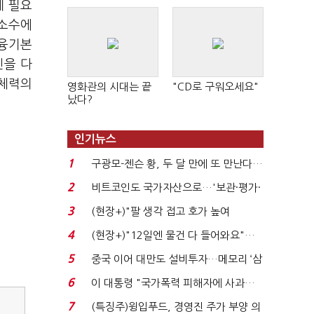
게 필요
 소수에
금융기본
진을 다
초체력의
영화관의 시대는 끝
"CD로 구워오세요"
났다?
인기뉴스
1
구광모-젠슨 황, 두 달 만에 또 만난다…
로봇·AI 등 논...
2
비트코인도 국가자산으로…'보관·평가·
처분' 기준은 ...
3
(현장+)"팔 생각 접고 호가 높여
요"…'덜 똘똘한 한 채' 20...
4
(현장+)"12일엔 물건 다 들어와요"…
빈 매대 채우며 문 연 ...
5
중국 이어 대만도 설비투자…메모리 ‘삼
국전쟁’
6
이 대통령 "국가폭력 피해자에 사과…
적극적 조사로 진...
7
(특징주)윙입푸드, 경영진 주가 부양 의