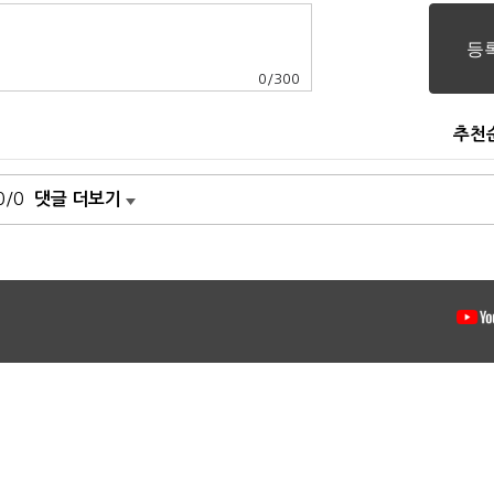
0
/
300
추천
0/0
댓글 더보기