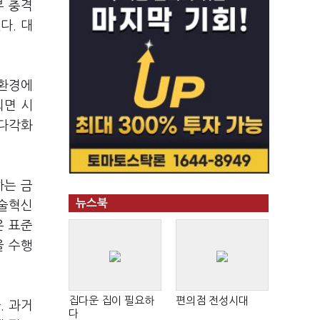
부 충격
다. 대
 환경에
되면 시
 다각화
하는 금
뉴스북
기술혁신
은 표준
을 수행
집다운 집이 필요하
편의점 전성시대
. 과거
다