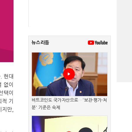
뉴스리듬
. 현대
별 없이
 선택이
비트코인도 국가자산으로…'보관·평가·처
회적 기
분' 기준은 숙제
이지만,