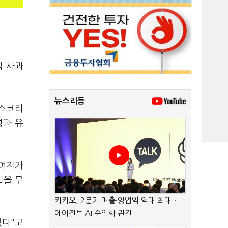
식 사과
뉴스리듬
벅스코리
령과 유
 여지가
실을 무
카카오, 2분기 매출·영업익 역대 최대…
에이전트 AI 수익화 관건
있다"고