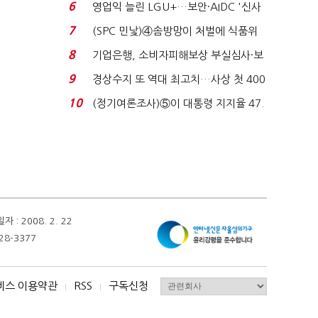
세 구하기 더 ...
6
영업익 늘린 LGU+…보안·AIDC '신사
업 드라이브'...
7
(SPC 민낯)④솜방망이 처벌에 식품위
생법 위반 반복...
8
기업은행, 소비자피해보상 부실심사·보
이스피싱 공시 ...
9
경상수지 또 역대 최고치…사상 첫 400
억달러에 '3% 성...
10
(정기여론조사)⑤이 대통령 지지율 47.
7%…일주일 만에 ...
 2008. 2. 22
28-3377
비스 이용약관
RSS
구독신청
I
I