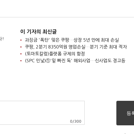
이 기자의 최신글
다!
과징금 '폭탄' 맞은 쿠팡…상장 5년 만에 최대 손실
쿠팡, 2분기 8350억원 영업손실…분기 기준 최대 적자
(토마토칼럼)플랫폼 규제의 함정
(SPC 민낯)①'밑 빠진 독' 해외사업…신사업도 경고등
0
/
300