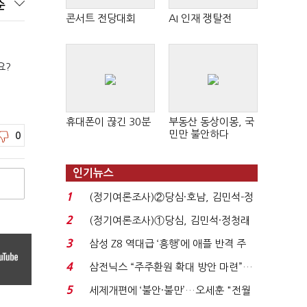
순
콘서트 전당대회
AI 인재 쟁탈전
요?
휴대폰이 끊긴 30분
부동산 동상이몽, 국
민만 불안하다
0
인기뉴스
1
(정기여론조사)②당심·호남, 김민석-정
청래 '초접전'...
2
(정기여론조사)①당심, 김민석·정청래
'초접전'…대통령 ...
3
삼성 Z8 역대급 ‘흥행’에 애플 반격 주
목…9월 ‘폴...
4
삼전닉스 “주주환원 확대 방안 마련”…
로이터에 성명...
5
세제개편에 ‘불안·불만’…오세훈 "전월