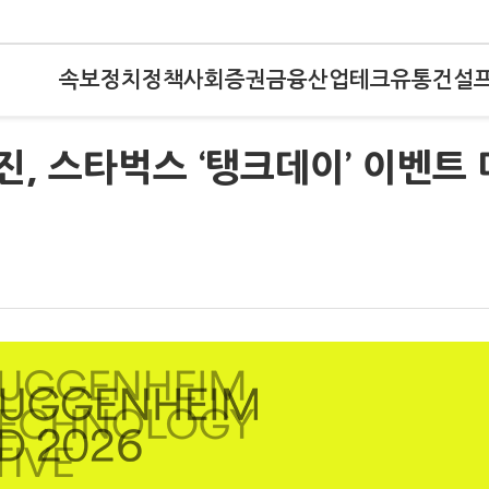
속보
정치
정책
사회
증권
금융
산업
테크
유통
건설
진, 스타벅스 ‘탱크데이’ 이벤트 