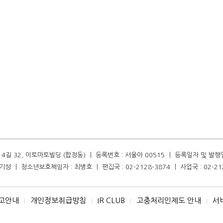
길 32, 이토마토빌딩 (합정동) ㅣ 등록번호 : 서울아 00515 ㅣ 등록일자 및 발행일자 :
성 ㅣ 청소년보호책임자 : 최병호 ㅣ 편집국 : 02-2128-3874 ㅣ 사업국 : 02-21
고안내
개인정보취급방침
IR CLUB
고충처리인제도 안내
서
I
I
I
I