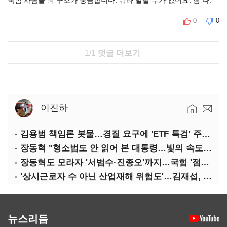
국힘 사람들 뇌 구조가 궁금합니다. 뭐라 말할 수가 없어요. 참 나.
0
0
1/1
댓글 더보기
이진하
김용범 책임론 봇물…경질 요구에 'ETF 특검' 주장까지
장동혁 "형소법도 안 읽어 본 대통령…빛의 속도로 무너질 것"
장동혁도 모라자 '서범수·진종오'까지…국힘 '점입가경'
'상시근로자 수 아닌 산업재해 위험도'…김재섭, 산재예방 지원기준 손질
뉴스리듬