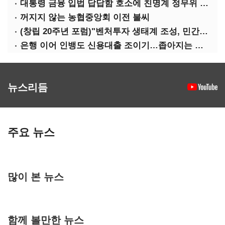
대통령 금융 입법 답답함 호소에 친명계 정무위 무더기 지원
꺼지지 않는 농협중앙회 이전 불씨
(창립 20주년 포럼)"벤처투자 생태계 조성, 민간자본이 주도해야"
은행 이어 인뱅도 신용대출 조이기…좁아지는 급전 창구
뉴스리듬
주요 뉴스
많이 본 뉴스
함께 볼만한 뉴스