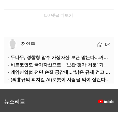
0/0
댓글 더보기
전연주
두나무, 경찰청 압수 가상자산 보관 맡는다…커스터디 사업 최종 낙찰
비트코인도 국가자산으로…'보관·평가·처분' 기준은 숙제
게임산업법 전면 손질 공감대…"낡은 규제 걷고 안전장치 촘촘히 해야"
(최홍규의 피지컬 AI)로봇이 사람을 먹여 살린다, 그런데 언제 먹여야 할지는 모른다
뉴스리듬