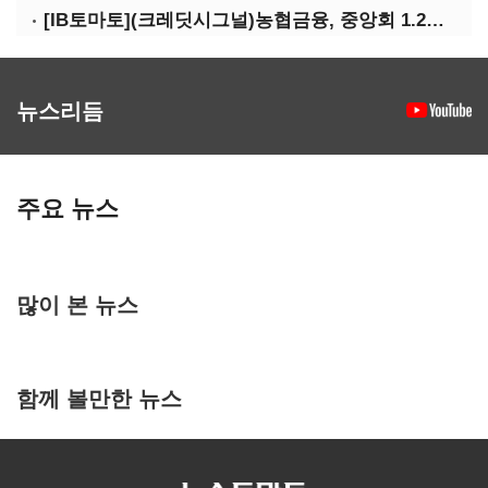
[IB토마토](크레딧시그널)농협금융, 중앙회 1.2조 지원받아 생산적금융 확대
뉴스리듬
주요 뉴스
많이 본 뉴스
함께 볼만한 뉴스