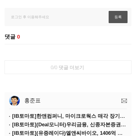
댓글
0
0/0
댓글 더보기
홍준표
[IB토마토]한앤컴퍼니, 마이크로웍스 매각 장기화 대비…배당 회수판 깔았다
[IB토마토](Deal모니터)우리금융, 신종자본증권 발행했지만 차환금리 '부담'
[IB토마토](유증레이다)엘앤씨바이오, 1406억 유증…최대주주는 절반만 청약