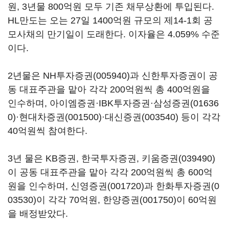
원, 3년물 800억원 모두 기존 채무상환에 투입된다.
HL만도는 오는 27일 1400억원 규모의 제14-1회 공
모사채의 만기일이 도래한다. 이자율은 4.059% 수준
이다.
2년물은
NH투자증권(005940)
과 신한투자증권이 공
동 대표주관을 맡아 각각 200억원씩 총 400억원을
인수하며, 아이엠증권·IBK투자증권·
삼성증권(01636
0)
·
현대차증권(001500)
·
대신증권(003540)
등이 각각
40억원씩 참여한다.
3년 물은 KB증권, 한국투자증권,
키움증권(039490)
이 공동 대표주관을 맡아 각각 200억원씩 총 600억
원을 인수하며,
신영증권(001720)
과
한화투자증권(0
03530)
이 각각 70억원,
한양증권(001750)
이 60억원
을 배정받았다.