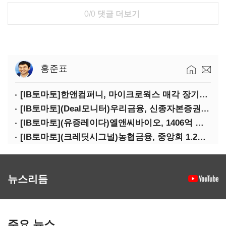
0/0
댓글 더보기
홍준표
[IB토마토]한앤컴퍼니, 마이크로웍스 매각 장기화 대비…배당 회수판 깔았다
[IB토마토](Deal모니터)우리금융, 신종자본증권 발행했지만 차환금리 '부담'
[IB토마토](유증레이다)엘앤씨바이오, 1406억 유증…최대주주는 절반만 청약
[IB토마토](크레딧시그널)농협금융, 중앙회 1.2조 지원받아 생산적금융 확대
뉴스리듬
주요 뉴스