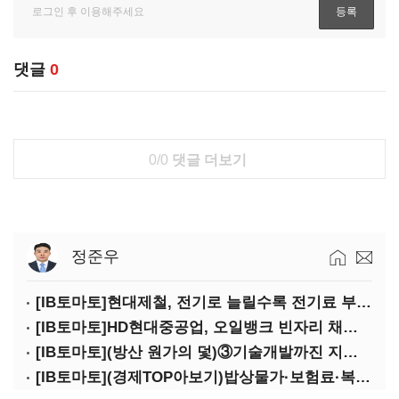
댓글
0
0/0
댓글 더보기
정준우
[IB토마토]현대제철, 전기로 늘릴수록 전기료 부담…저탄소 전환의 역설
[IB토마토]HD현대중공업, 오일뱅크 빈자리 채웠다…그룹 배당 핵심축 부상
[IB토마토](방산 원가의 덫)③기술개발까진 지원…수출은 각자도생
[IB토마토](경제TOP아보기)밥상물가·보험료·복구비…장마가 내미는 청구서