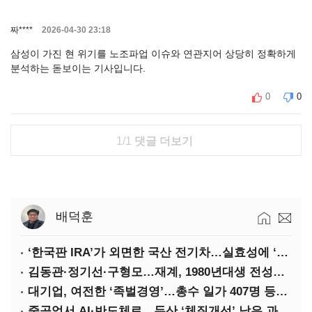
짜****
2026-04-30 23:18
삼성이 가진 현 위기를 노조파업 이슈와 연관지어 상당히 정확하게
분석하는 돋보이는 기사입니다.
0
0
1/1
댓글 더보기
배덕훈
‘한국판 IRA’가 외면한 국산 전기차…실효성에 ‘의문’
김동관·정기선·구형모…재계, 1980년대생 전성시대
대기업, 여전한 ‘족벌경영’…총수 일가 407명 등기임원
중공업서 AI·반도체로…두산 ‘체질개선’ 남은 과제는