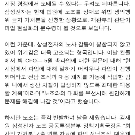
시장 경쟁에서 도태될 수 있다는 우려도 뒤따릅니다
.
삼성전자는 현재 법원에 노조를 상대로 위법 쟁의행
위 금지 가처분을 신청한 상황으로
,
재판부의 판단이
파업 현실화의 분수령이 될 것으로 보입니다
.
이런 가운데
,
삼성전자의 노사 갈등이 봉합되지 않고
있어 위기감은 더욱 고조되는 형국입니다
.
이날 컨콜
에서 박
CFO
는
5
월 총파업에 대한 질문에 대해
“
현
시점에서 파업에 대해 말하기 어려우나 파업이 진행
되더라도 전담 조직과 대응 체계를 가동해 적법한 범
위 내에서 생산 차질이 발생하지 않도록 최대한 대응
할 계획
”
이라며
“
노조와의 대화를 우선시해 원만하게
문제를 해결해 나갈 것
”
이라고 했습니다
.
하지만 노조는 즉각 반발하며 날을 세웠습니다
.
김재
원 삼성전자 노조 공동투쟁본부 정책기획국장은
“
회
사의 가처분 구술 변론 자료에 파업 전담조직
,
대응체