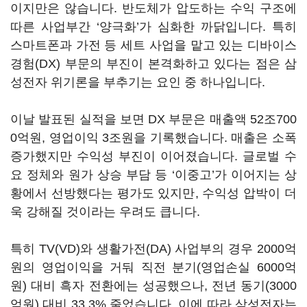
이지만은 않습니다
.
반도체가 압도하는 수익 구조에
따른 사업부간
‘
양극화
’
가 심화한 까닭입니다
.
특히
스마트폰과 가전 등 세트 사업을 맡고 있는 디바이스
경험
(DX)
부문의 부진이 본격화하고 있다는 점은 삼
성전자 위기론을 부추기는 요인 중 하나입니다
.
이날 발표된 실적을 보면
DX
부문은 매출액
52
조
700
0
억원
,
영업이익
3
조원을 기록했습니다
.
매출은 소폭
증가했지만 수익성 부진이 이어졌습니다
.
글로벌 수
요 정체와 원가 상승 부담 등
‘
이중고
’
가 이어지는 상
황에서 선방했다는 평가도 있지만
,
수익성 압박이 더
욱 강해질 것이라는 우려도 큽니다
.
특히
TV(VD)
와 생활가전
(DA)
사업부의 경우
2000
억
원의 영업이익을 거둬 직전 분기
(
영업손실
6000
억
원
)
대비 흑자 전환에는 성공했으나
,
전년 동기
(3000
억원
)
대비
33.3%
줄었습니다
.
이에 따라 삼성전자는