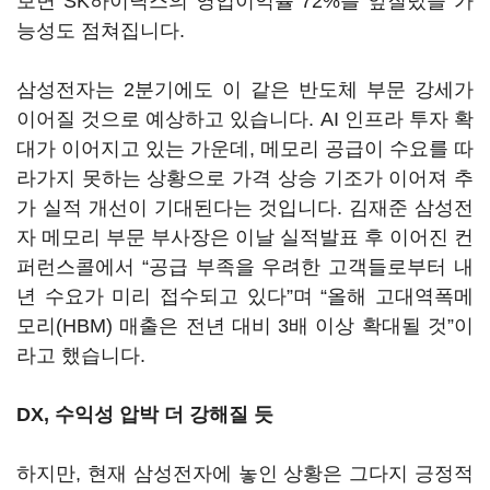
보면
SK
하이닉스의 영업이익률
72%
를 앞질렀을 가
능성도 점쳐집니다
.
삼성전자는
2
분기에도 이 같은 반도체 부문 강세가
이어질 것으로 예상하고 있습니다
. AI
인프라 투자 확
대가 이어지고 있는 가운데
,
메모리 공급이 수요를 따
라가지 못하는 상황으로 가격 상승 기조가 이어져 추
가 실적 개선이 기대된다는 것입니다
.
김재준 삼성전
자 메모리 부문 부사장은 이날 실적발표 후 이어진 컨
퍼런스콜에서
“
공급 부족을 우려한 고객들로부터 내
년 수요가 미리 접수되고 있다
”
며
“
올해 고대역폭메
모리
(HBM)
매출은 전년 대비
3
배 이상 확대될 것
”
이
라고 했습니다
.
DX,
수익성 압박 더 강해질 듯
하지만
,
현재 삼성전자에 놓인 상황은 그다지 긍정적