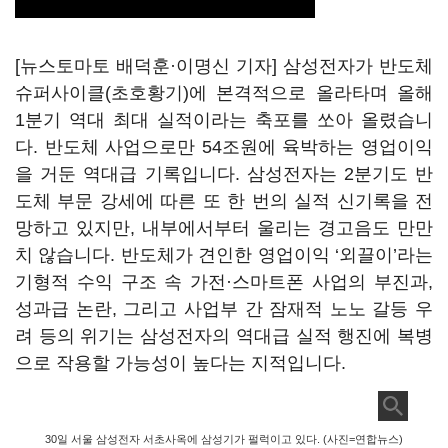
[뉴스토마토 배덕훈·이명신 기자] 삼성전자가 반도체
슈퍼사이클
(
초호황기
)
에 본격적으로 올라타며 올해
1
분기 역대 최대 실적이라는 축포를 쏘아 올렸습니
다
.
반도체 사업으로만
54
조원에 육박하는 영업이익
을 거둔 역대급 기록입니다
.
삼성전자는
2
분기도 반
도체 부문 강세에 따른 또 한 번의 실적 신기록을 전
망하고 있지만
,
내부에서부터 울리는 경고음도 만만
치 않습니다.
반도체가 견인한 영업이익
‘
외끌이
’
라는
기형적 수익 구조 속 가전·스마트폰 사업의 부진과
,
성과급 논란
,
그리고 사업부 간 잠재적 노노 갈등 우
려 등의 위기는 삼성전자의 역대급 실적 행진에 복병
으로 작용할 가능성이 높다는 지적입니다
.
30일 서울 삼성전자 서초사옥에 삼성기가 펄럭이고 있다. (사진=연합뉴스)