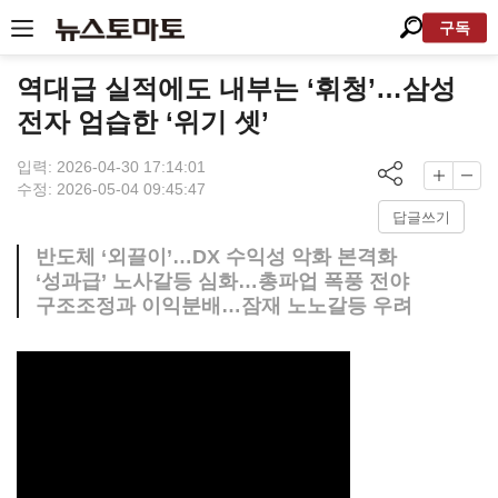
구독
역대급 실적에도 내부는 ‘휘청’…삼성
전자 엄습한 ‘위기 셋’
입력: 2026-04-30 17:14:01
수정: 2026-05-04 09:45:47
답글쓰기
반도체 ‘외끌이’…DX 수익성 악화 본격화
‘성과급’ 노사갈등 심화…총파업 폭풍 전야
구조조정과 이익분배…잠재 노노갈등 우려