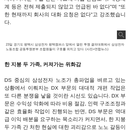
계 등은 전혀 제출되지 않았고 언급된 바 없다
”
며
“
또
한 현재까지 회사의 대화 요청은 없다
”
고 강조했습니
다
.
23일 경기도 평택시 삼성전자 평택캠퍼스 앞에서 열린 투쟁 결의대회에서 삼성전자
노동조합 공동투쟁본부 조합원들이 구호를 외치고 있다. (사진=연합뉴스)
한 지붕 두 가족, 커져가는 위화감
DS
중심의 삼성전자 노조가 총파업을 벼르고 있는
상황에서 이뤄지는
DX
부문의 대대적 개편 작업은
또 다른 분쟁을 낳을 것이란 시선도 있습니다
. DX
부
문은 수익성 악화에 따라 비용 절감
,
인력 구조조정과
같은 효율화 작업이 진행되는 반면
, DS
부문은 역대
급 이익 배분을 요구하는 목소리가 커지면서
,
한 지붕
두 가족 간 처한 현실에 대한 괴리감으로 노노 갈등이