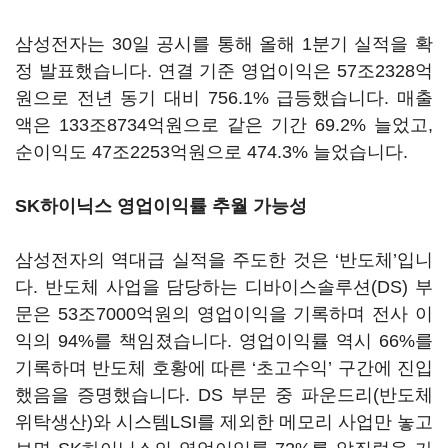
삼성전자는
30
일 공시를 통해 올해
1
분기 실적을 확
정 발표했습니다
.
연결 기준 영업이익은
57
조
2328
억
원으로 전년 동기 대비
756.1%
급등했습니다
.
매출
액은
133
조
8734
억원으로 같은 기간
69.2%
늘었고
,
순이익도
47
조
2253
억원으로
474.3%
늘었습니다
.
SK하이닉스 영업이익률 추월 가능성
삼성전자의 역대급 실적을 주도한 것은
‘
반도체
’
입니
다
.
반도체 사업을 담당하는 디바이스솔루션
(DS)
부
문은
53
조
7000
억원의 영업이익을 기록하며 전사 이
익의
94%
를 책임졌습니다
.
영업이익률 역시
66%
를
기록하며 반도체 호황에 따른
‘
초고수익
’
구간에 진입
했음을 증명했습니다
. DS
부문 중 파운드리
(
반도체
위탁생산
)
와 시스템
LSI
를 제외한 메모리 사업만 놓고