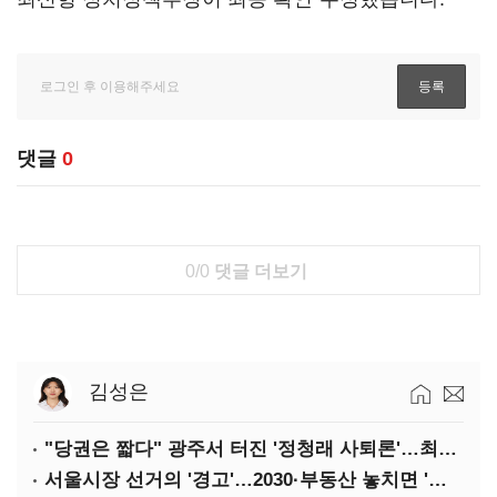
댓글
0
0/0
댓글 더보기
김성은
"당권은 짧다" 광주서 터진 '정청래 사퇴론'…최고위 '아수라장'
서울시장 선거의 '경고'…2030·부동산 놓치면 '총선도 대선도' 패배