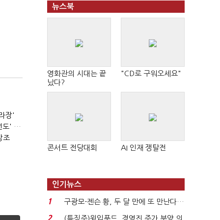
뉴스북
영화관의 시대는 끝
"CD로 구워오세요"
났다?
라장'
서울시장 선거의 '경고'…2030·부동산 놓치면 '총선도 대선도' 패배
강조
콘서트 전당대회
AI 인재 쟁탈전
인기뉴스
1
구광모-젠슨 황, 두 달 만에 또 만난다…
로봇·AI 등 논...
2
(특징주)윙입푸드, 경영진 주가 부양 의