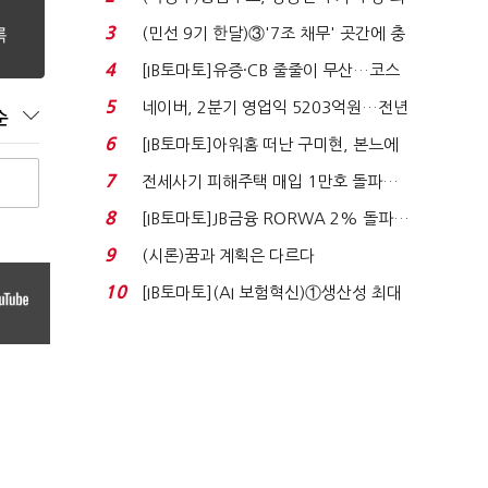
지에 상한가...
3
(민선 9기 한달)③'7조 채무' 곳간에 충
격…추미애, 20년...
4
[IB토마토]유증·CB 줄줄이 무산…코스
닥 벌점 급증에 ...
5
네이버, 2분기 영업익 5203억원…전년
순
비 0.2% 감소...
6
[IB토마토]아워홈 떠난 구미현, 본느에
340억 베팅…가...
7
전세사기 피해주택 매입 1만호 돌파…
누적 피해자 4만2...
8
[IB토마토]JB금융 RORWA 2% 돌파…
실적 견인은 은행 ...
9
(시론)꿈과 계획은 다르다
10
[IB토마토](AI 보험혁신)①생산성 최대
80% 개선…현실...