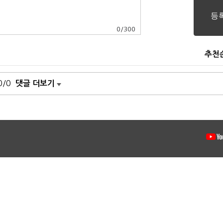
0
/
300
추천
0/0
댓글 더보기