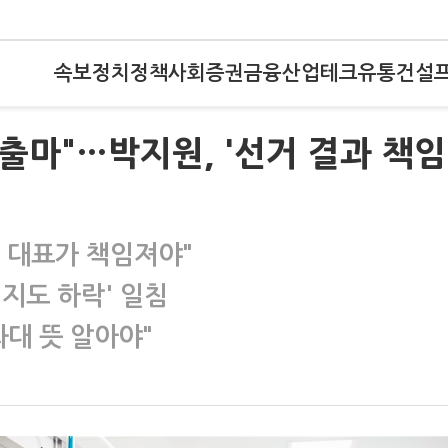
속보
정치
정책
사회
증권
금융
산업
테크
유통
건설
출마"…박지원, '선거 결과 책임
 대표가 책임져야"
지지도 하락' 일침
대 뜻 알아야"