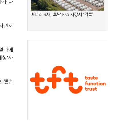
과가 나
배터리 3사, 호남 ESS 시장서 ‘격돌’
이라면서
 결과에
패싱'까
고 했습