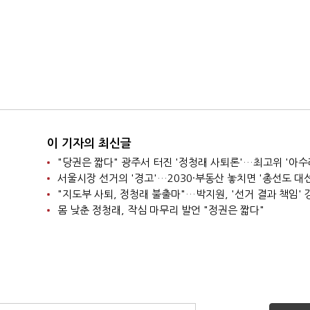
이 기자의 최신글
"당권은 짧다" 광주서 터진 '정청래 사퇴론'…최고위 '아수
"지도부 사퇴, 정청래 불출마"…박지원, '선거 결과 책임' 
몸 낮춘 정청래, 작심 마무리 발언 "정권은 짧다"