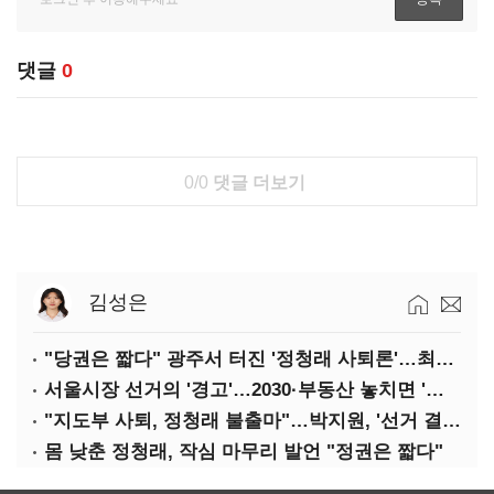
댓글
0
0/0
댓글 더보기
김성은
"당권은 짧다" 광주서 터진 '정청래 사퇴론'…최고위 '아수라장'
서울시장 선거의 '경고'…2030·부동산 놓치면 '총선도 대선도' 패배
"지도부 사퇴, 정청래 불출마"…박지원, '선거 결과 책임' 강조
몸 낮춘 정청래, 작심 마무리 발언 "정권은 짧다"