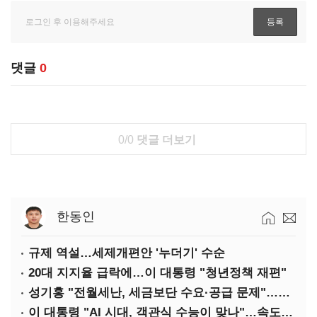
댓글
0
0/0
댓글 더보기
한동인
규제 역설…세제개편안 '누더기' 수순
20대 지지율 급락에…이 대통령 "청년정책 재편"
성기홍 "전월세난, 세금보단 수요·공급 문제"…닥공 시사
이 대통령 "AI 시대, 객관식 수능이 맞나"…속도전 '경계'