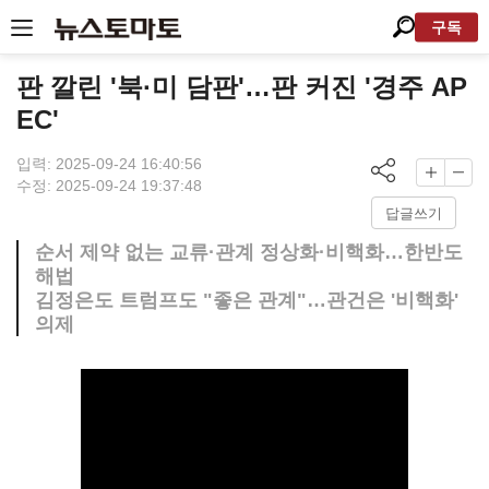
구독
판 깔린 '북·미 담판'…판 커진 '경주 AP
EC'
입력: 2025-09-24 16:40:56
수정: 2025-09-24 19:37:48
답글쓰기
순서 제약 없는 교류·관계 정상화·비핵화…한반도
해법
김정은도 트럼프도 "좋은 관계"…관건은 '비핵화'
의제