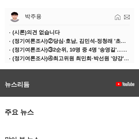
박주용
(시론)의견 없습니다
(정기여론조사)②당심·호남, 김민석-정청래 '초접전'
(정기여론조사)③2순위, 10명 중 4명 '송영길'…정청래 '한 자릿수'
(정기여론조사)④최고위원 최민희·박선원 '양강'…서미화·이성윤·임미애 뒤이어
뉴스리듬
주요 뉴스