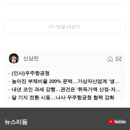
0/0
댓글 더보기
신상민
(인사)우주항공청
높아진 부채비율 200% 문턱…가상자산업계 '생존 시험대'
내년 코인 과세 강행…관건은 '취득가액 산정·자산 이동'
달 기지 전환 시동…나사·우주항공청 협력 강화
뉴스리듬