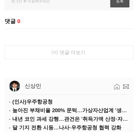
댓글
0
0/0
댓글 더보기
신상민
(인사)우주항공청
높아진 부채비율 200% 문턱…가상자산업계 '생존 시험대'
내년 코인 과세 강행…관건은 '취득가액 산정·자산 이동'
달 기지 전환 시동…나사·우주항공청 협력 강화