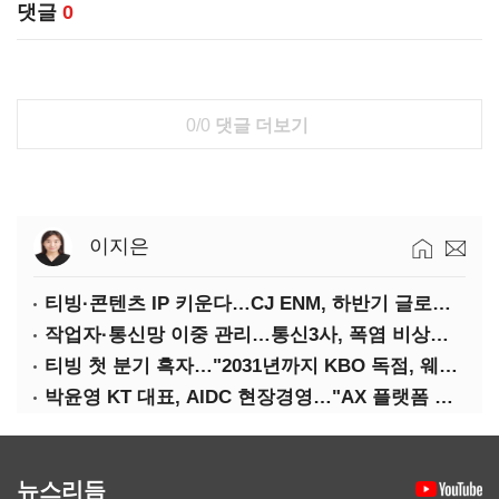
댓글
0
0/0
댓글 더보기
이지은
티빙·콘텐츠 IP 키운다…CJ ENM, 하반기 글로벌 확장 가속
작업자·통신망 이중 관리…통신3사, 폭염 비상대응 돌입
티빙 첫 분기 흑자…"2031년까지 KBO 독점, 웨이브 합병도 속도"
박윤영 KT 대표, AIDC 현장경영…"AX 플랫폼 핵심 인프라로 키운다"
뉴스리듬