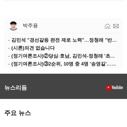
박주용
김민석 "경선갈등 완전 제로 노력"…정청래 "반명 공세 사과부터"
(시론)의견 없습니다
(정기여론조사)②당심·호남, 김민석-정청래 '초접전'
(정기여론조사)③2순위, 10명 중 4명 '송영길'…정청래 '한 자릿수'
뉴스리듬
주요 뉴스