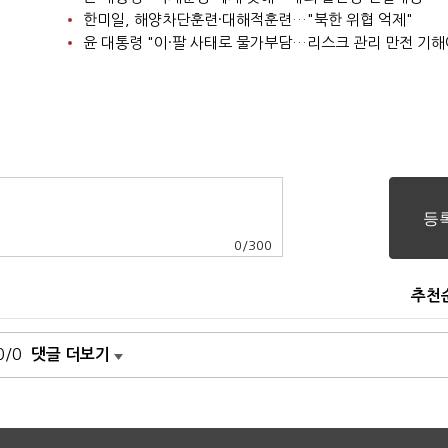
한미일, 해양차단훈련·대해적훈련…"북한 위협 억제"
윤 대통령 "이·팔 사태로 물가부담…리스크 관리 만전 기해
0
/
300
추천
0/0
댓글 더보기