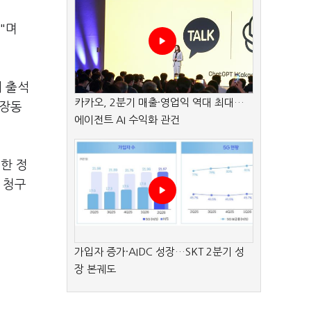
"며
 출석
카카오, 2분기 매출·영업익 역대 최대…
대장동
에이전트 AI 수익화 관건
한 정
 청구
가입자 증가·AIDC 성장…SKT 2분기 성
장 본궤도