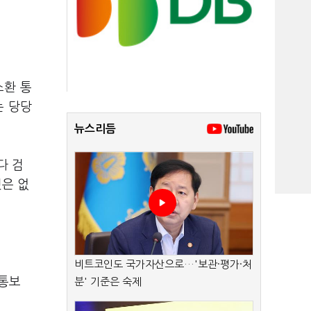
소환 통
는 당당
뉴스리듬
다 검
것은 없
비트코인도 국가자산으로…'보관·평가·처
 통보
분' 기준은 숙제