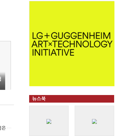
험
뉴스북
(긴급진단)"미 중동외교 정책 무너졌다…5차 중동전 가능성은 낮아"