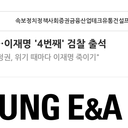
속보
정치
정책
사회
증권
금융
산업
테크
유통
건설
…이재명 '4번째' 검찰 출석
정권, 위기 때마다 이재명 죽이기"