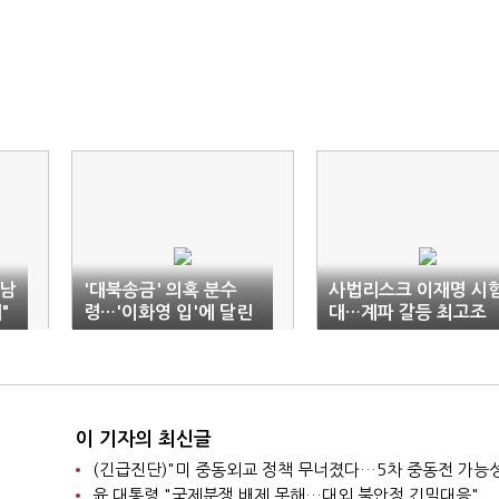
'남
'대북송금' 의혹 분수
사법리스크 이재명 시
"
령…'이화영 입'에 달린
대…계파 갈등 최고조
이재명
이 기자의 최신글
윤 대통령 "국제분쟁 배제 못해…대외 불안정 긴밀대응"