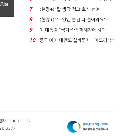
처분' 기준은 ...
7
(현장+)"팔 생각 접고 호가 높여
요"…'덜 똘똘한 한 채' 20...
8
(현장+)"12일엔 물건 다 들어와요"…
빈 매대 채우며 문 연 ...
9
이 대통령 "국가폭력 피해자에 사과…
적극적 조사로 진...
10
중국 이어 대만도 설비투자…메모리 ‘삼
국전쟁’
 2008. 2. 22
28-3377