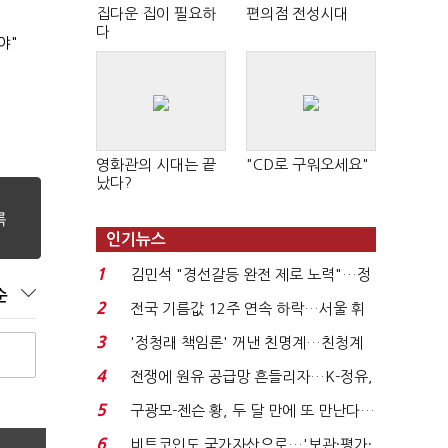
집다운 집이 필요하
편의점 전성시대
다
야"
영화관의 시대는 끝
"CD로 구워오세요"
났다?
인기뉴스
1
김민석 "경선갈등 완전 제로 노력"…정
순
청래 "반명 공세 사...
2
전국 기름값 12주 연속 하락…서울 휘
발윳값 1909원...
3
'정청래 책임론' 꺼낸 친명계…친청계
는 추가투표 때리기...
4
전쟁에 원유 공급망 흔들리자…K-정유,
에너지안보 핵심...
5
구광모-젠슨 황, 두 달 만에 또 만난다…
로봇·AI 등 논...
6
비트코인도 국가자산으로…'보관·평가·