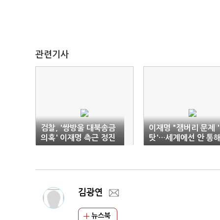
관련기사
검찰, '쌍방울 대북송금
이재명 "잼버리 문제 
의혹' 이재명 측근 정진
탓'…세계에선 안 통해
상 소환
김광연
뉴스북