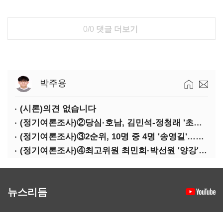
0/0
댓글 더보기
박주용
(시론)의견 없습니다
(정기여론조사)②당심·호남, 김민석-정청래 '초접전'
(정기여론조사)③2순위, 10명 중 4명 '송영길'…정청래 '한 자릿수'
(정기여론조사)④최고위원 최민희·박선원 '양강'…서미화·이성윤·임미애 뒤이어
뉴스리듬