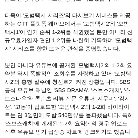
더욱이
'
모범택시 시리즈
'
의 다시보기 서비스를 제공
하는
OTT
플랫폼 웨이브에서는
'
모범택시
2'
와
'
모범
택시
1'
이 인기 순위
1-2
위를 석권했을 뿐만 아니라 신
규유료가입자 견인
1-2
위를 나란히 기록하며
'
모범택
시
'
시리즈를 향한 뜨거운 관심을 증명했습니다
.
뿐만 아니라 유튜브에 공개된
'
모범택시
2'
의
1-2
회 요
약본 역시 폭발적인 조회수를 자랑하고 있어
'
모범택
시
2'
의 흥행 질주에 청신호가 켜진 상황입니다
. SBS
공식 유튜브 채널인
'SBS DRAMA', '
스브스캐치
', '
스
브스나우
'
와 콘텐츠 리뷰 전문 유튜버
'
지무비
', '
김시
선
', '
고몽
'
이 업로드한
'
모범택시
2'
의
1-2
화 하이라이
트는 단
3
일만에 도합
540
만뷰를 돌파했습니다
.
특히
'
스브스캐치
'
에 게재된
1-2
회 요약본의 경우 업로드
직후 유튜브 인기 급상승 차트에 랭크되기도 했습니