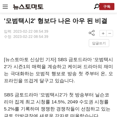
구독
'모범택시2' 형보다 나은 아우 된 비결
입력: 2023-02-22 08:54:39
수정: 2023-02-22 08:54:39
답글쓰기
[뉴스토마토 신상민 기자]
SBS
금토드라마
‘
모범택시
2'
가 시즌
1
의 매력을 계승하고 케이퍼 드라마의 재미
는 극대화하는 모범적 행보로 방송 첫 주부터 온
,
오
프라인을 뜨겁게 달구고 있습니다
.
SBS
금토드라마
‘
모범택시
2’
가 첫 방송부터 닐슨코
리아 집계 최고 시청률
14.5%, 2049
수도권 시청률
5.2%
를 기록하며 쟁쟁한 경쟁작들이 선점하고 있는
금토 안방극장에 새로운 강자로 떠올랐습니다
.