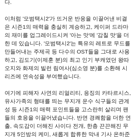
다
.
이처럼
'
모범택시
2'
가 뜨거운 반응을 이끌어낸 비결
은 시즌
1
의 매력을 충실히 계승하고
,
케이퍼 드라마
의 재미를 업그레이드시켜
'
아는 맛
'
에
'
감칠 맛
'
을 더
한 데 있습니다
. '
모범택시
2'
는 특유의 레트로 무드를
만들어내는 주제곡 등 다수의
OST
들을 그대로 사용
하고
,
김도기
(
이제훈 분
)
의 최고 인기 부캐였던 왕따
오지와 화제의 빌런 림여사
(
심소영 분
)
를 소환해 시
리즈에 연속성을 부여했습니다
.
여기에 피해자 사연의 리얼리티
,
응징의 카타르시스
,
유사가족의 형태를 띄는 무지개 운수 식구들의 관계
성 등 시즌
1
의 매력 포인트들을 고스란히 살리며 팬
들의 호응을 이끌어냈습니다
.
반면 경쾌함을 더한 연
출
,
속도감이 더해진 사이다 전개
,
한층 끈끈해진 무
지개
5
인방의 케미
,
새롭게 합류한 막내 기사 온하준