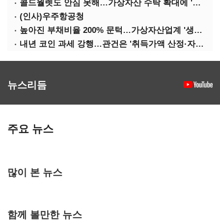
콜드월렛도 안심 못해…가상자산 수탁 확대에 '보안 시험대'
(인사)우주항공청
높아진 부채비율 200% 문턱…가상자산업계 '생존 시험대'
내년 코인 과세 강행…관건은 '취득가액 산정·자산 이동'
뉴스리듬
주요 뉴스
많이 본 뉴스
함께 볼만한 뉴스