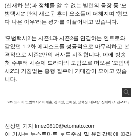
(
신재하 분
)
과 정체를 알 수 없는 빌런의 등장 등
'
모
범택시
2'
만의 새로운 흥미 요소들이 더해지며
'
형보
다 나은 아우
'
라는 평가를 이끌어내고 있습니다
.
'
모범택시
2'
는 시즌
1
과 시즌
2
를 연결하는 인트로와
같았던
1-2
화 에피소드를 성공적으로 마무리하고 본
격적으로 시즌
2
만의 서사를 시작합니다
.
이에 방송
첫 주부터 시즌제 드라마의 모범으로 떠오른
'
모범택
시
2'
의 거침없는 흥행 질주에 기대감이 모이고 있습
니다
.
SBS 드라마 '모범택시2' 이제훈, 김의성, 표예진, 장혁진, 배유람, 신재하.(사진=SBS)
신상민 기자 lmez0810@etomato.com
이 기사는 뉴스토마토 보도준칙 및 윤리강령에 따라