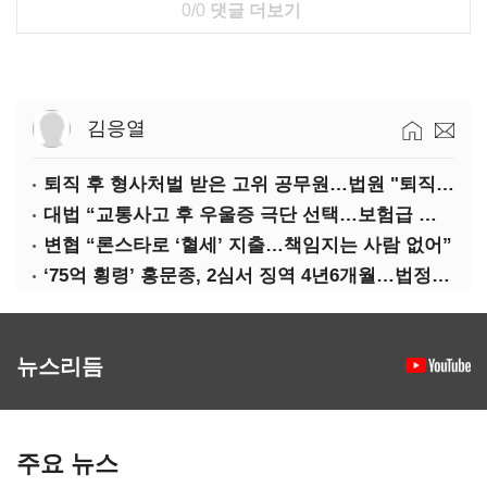
0/0
댓글 더보기
김응열
퇴직 후 형사처벌 받은 고위 공무원…법원 "퇴직수당 환수는 부당"
대법 “교통사고 후 우울증 극단 선택…보험급 지급해야”
변협 “론스타로 ‘혈세’ 지출…책임지는 사람 없어”
‘75억 횡령’ 홍문종, 2심서 징역 4년6개월…법정구속
뉴스리듬
주요 뉴스