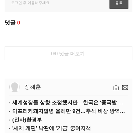
댓글
0
0/0
댓글 더보기
정해훈
세계성장률 상향 조정했지만…한국은 '중국발 살얼음판'
아프리카돼지열병 올해만 9건…추석 비상 방역에 '총력'
(인사)환경부
'세제 개편' 낙관에 '기금' 궁여지책