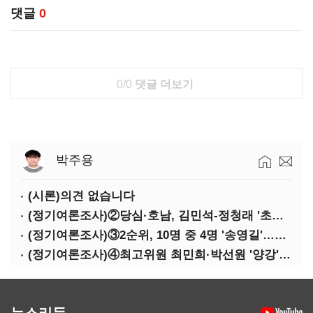
댓글
0
0/0
댓글 더보기
박주용
(시론)의견 없습니다
(정기여론조사)②당심·호남, 김민석-정청래 '초접전'
(정기여론조사)③2순위, 10명 중 4명 '송영길'…정청래 '한 자릿수'
(정기여론조사)④최고위원 최민희·박선원 '양강'…서미화·이성윤·임미애 뒤이어
뉴스리듬