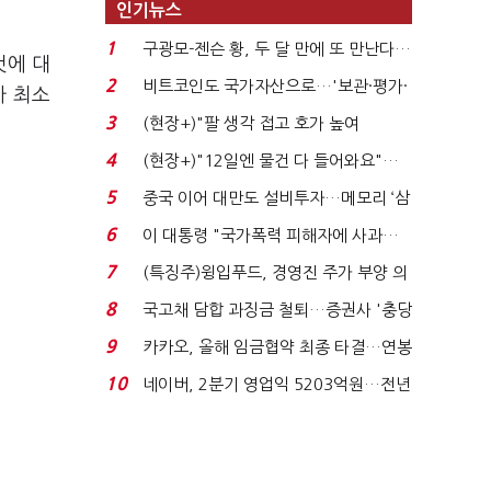
인기뉴스
1
구광모-젠슨 황, 두 달 만에 또 만난다…
것에 대
로봇·AI 등 논...
2
비트코인도 국가자산으로…'보관·평가·
가 최소
처분' 기준은 ...
3
(현장+)"팔 생각 접고 호가 높여
요"…'덜 똘똘한 한 채' 20...
4
(현장+)"12일엔 물건 다 들어와요"…
빈 매대 채우며 문 연 ...
5
중국 이어 대만도 설비투자…메모리 ‘삼
국전쟁’
6
이 대통령 "국가폭력 피해자에 사과…
적극적 조사로 진...
7
(특징주)윙입푸드, 경영진 주가 부양 의
지에 상한가...
8
국고채 담합 과징금 철퇴…증권사 '충당
금 폭탄' 우려...
9
카카오, 올해 임금협약 최종 타결…연봉
6.3% 인상·격려...
10
네이버, 2분기 영업익 5203억원…전년
비 0.2% 감소...