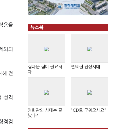
 적용을
뉴스북
 제외되
집다운 집이 필요하
편의점 전성시대
다
위해 전
적 성격
영화관의 시대는 끝
"CD로 구워오세요"
났다?
현장점검