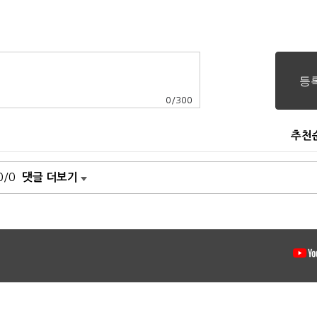
0
/
300
추천
0/0
댓글 더보기