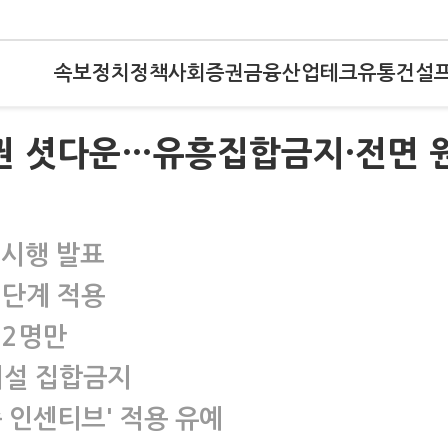
속보
정치
정책
사회
증권
금융
산업
테크
유통
건설
도권 셧다운…유흥집합금지·전면 
 시행 발표
2단계 적용
 2명만
시설 집합금지
 인센티브' 적용 유예