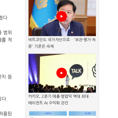
혔다
용 범위
계를 적
비트코인도 국가자산으로…'보관·평가·처
분' 기준은 숙제
잔치 등
카카오, 2분기 매출·영업익 역대 최대…
외다.
에이전트 AI 수익화 관건
 허용된