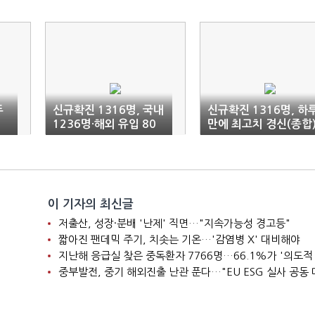
두
신규확진 1316명, 국내
신규확진 1316명, 하
1236명·해외 유입 80
만에 최고치 경신(종합
명(1보)
이 기자의 최신글
저출산, 성장·분배 '난제' 직면…"지속가능성 경고등"
짧아진 팬데믹 주기, 치솟는 기온…'감염병 X' 대비해야
지난해 응급실 찾은 중독환자 7766명…66.1%가 '의도적
중부발전, 중기 해외진출 난관 푼다…"EU ESG 실사 공동 