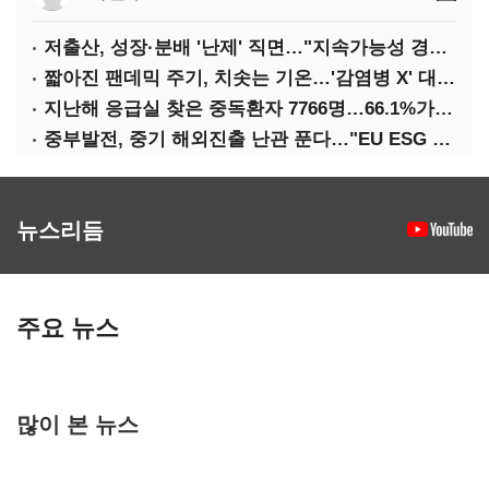
저출산, 성장·분배 '난제' 직면…"지속가능성 경고등"
짧아진 팬데믹 주기, 치솟는 기온…'감염병 X' 대비해야
지난해 응급실 찾은 중독환자 7766명…66.1%가 '의도적 중독'
중부발전, 중기 해외진출 난관 푼다…"EU ESG 실사 공동 대응"
뉴스리듬
주요 뉴스
많이 본 뉴스