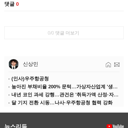
댓글
0
0/0
댓글 더보기
신상민
(인사)우주항공청
높아진 부채비율 200% 문턱…가상자산업계 '생존 시험대'
내년 코인 과세 강행…관건은 '취득가액 산정·자산 이동'
달 기지 전환 시동…나사·우주항공청 협력 강화
뉴스리듬