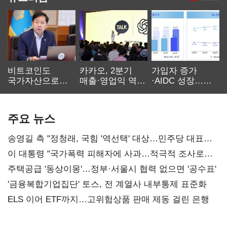
비트코인도
카카오, 2분기
가입자 증가
국가자산으로…'
매출·영업익 역대
·AIDC 성장…
보관·평가·처분'
최대…에이전트
SKT 2분기 성장
기준은 숙제
AI 수익화 관건
본궤도
주요 뉴스
송영길 측 "정청래, 국힘 '역선택' 대상…민주당 대표로
총선 지휘 못해"
이 대통령 "국가폭력 피해자에 사과…적극적 조사로
진실 밝혀야"
주택공급 '동상이몽'…정부·서울시 협력 없으면 '공수표'
'금융복합기업집단' 토스, 전 계열사 내부통제 표준화
ELS 이어 ETF까지…고위험상품 판매 제동 걸린 은행