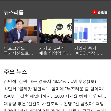
뉴스리듬
비트코인도
카카오, 2분기
가입자 증가
국가자산으로…'
매출·영업익 역대
·AIDC 성장…
보관·평가·처분'
최대…에이전트
SKT 2분기 성장
기준은 숙제
AI 수익화 관건
본궤도
주요 뉴스
김민석, 강원·대구·경북서 48.54%…1위 수성(1보)
최민희 "골리앗 김민석"…임미애 "부끄러운 줄 알아야"
ISA부터 결혼 페널티까지…2030 지지율 하락에 '청년
챙기기'
대통령 엮은 '신천지 사진조작'…친명 "선 넘었다" 격앙