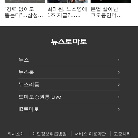
“경력 없어도
최태원, 노소영에
본업 살아난
뽑는다”…삼성
1조 지급?…
코오롱인더
·TSMC, 미
재상고 여부 주목
·HS효성…AI·
반도체 인재
배터리 소재로
쟁탈전
보폭 확대
뉴스
뉴스북
뉴스리듬
토마토증권통 Live
IB토마토
회사소개
개인정보취급방침
서비스 이용약관
고충처리