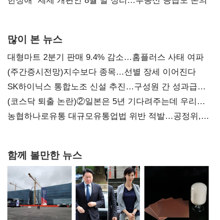
한정애 "세제 개편안 8월 말 정리…부동산 공급도 논의"
많이 본 뉴스
대형마트 2분기 판매 9.4% 감소…홈플러스 사태 여파
(주간증시전망)지수보다 종목…선별 장세 이어진다
SK하이닉스 통합노조 신설 추진…구성원 간 성과급
불만 확산
(코스닥 퇴출 논란)②일본은 5년 기다려주는데 우리는
당장 퇴출?…시간만으론 부족한 코스닥 구하기
농협하나로유통 대규모유통업법 위반 적발…공정위,
과징금 4억6200만원 부과
함께 볼만한 뉴스