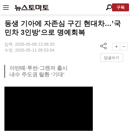
구독
동생 기아에 자존심 구긴 현대차…’국
민차 3인방’으로 명예회복
입력: 2026-05-08 12:08:20
수정: 2026-05-11 09:53:04
답글쓰기
아반떼·투싼·그랜저 출시
내수 주도권 탈환 ‘기대’