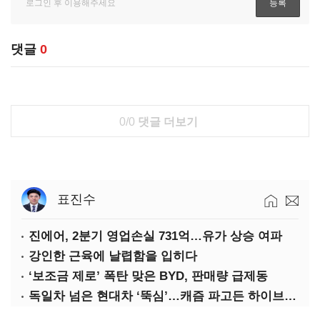
댓글
0
0/0
댓글 더보기
표진수
진에어, 2분기 영업손실 731억…유가 상승 여파
강인한 근육에 날렵함을 입히다
‘보조금 제로’ 폭탄 맞은 BYD, 판매량 급제동
독일차 넘은 현대차 ‘뚝심’…캐즘 파고든 하이브리드 역전극