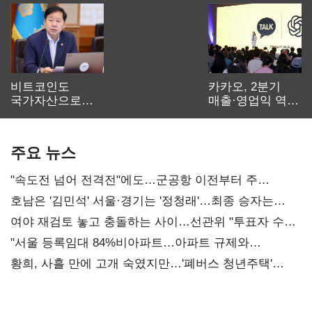
비트코인도
카카오, 2분기
국가자산으로…'
매출·영업익 역대
보관·평가·처분'
최대…에이전트
기준은 숙제
AI 수익화 관건
주요 뉴스
"속도전 넘어 전격전"에도…군공항 이전부터 주
52시간까지 '뇌관'
호남은 '김민석' 서울·경기는 '정청래'…최종 승자는
'안갯속'
여야 재검토 놓고 충돌하는 사이…선관위 "투표자 수
오차 당연"
"서울 등록임대 84%비아파트…아파트 규제와
달리해야"
황희, 사흘 만에 고개 숙였지만…'폐버스 청년주택'
후폭풍