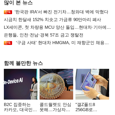
많이 본 뉴스
'한국판 IRA'서 빠진 전기차…청와대 벽에 막혔다
시금치 한달새 152% 치솟고 가금류 90만마리 폐사
LX세미콘, 첫 차량용 MCU 양산 돌입…현대차·기아에
공급
은행들, 인천·전남·경북 57조 금고 쟁탈전
‘구금 사태’ 현대차 HMGMA, 미 재향군인 채용
확대로 분위기 반전
함께 볼만한 뉴스
B2C 집중하는
콜드월렛도 안심
"갤Z폴드8
카카오, 대국민
못해…가상자산
256GB로
서비스 '모두의
수탁 확대에
변경하면 지원금