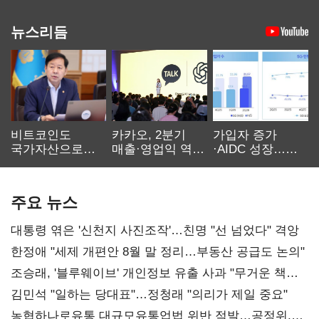
뉴스리듬
비트코인도
카카오, 2분기
가입자 증가
국가자산으로…'
매출·영업익 역대
·AIDC 성장…
보관·평가·처분'
최대…에이전트
SKT 2분기 성장
기준은 숙제
AI 수익화 관건
본궤도
주요 뉴스
대통령 엮은 '신천지 사진조작'…친명 "선 넘었다" 격앙
한정애 "세제 개편안 8월 말 정리…부동산 공급도 논의"
조승래, '블루웨이브' 개인정보 유출 사과 "무거운 책임
통감"
김민석 "일하는 당대표"…정청래 "의리가 제일 중요"
농협하나로유통 대규모유통업법 위반 적발…공정위,