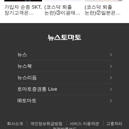
가입자 순증 SKT,
(코스닥 퇴출
(코스닥 퇴출
장기고객은
논란)③이광재
논란)②일본은
CEO가 직접
"과속 잡더라도
5년
챙긴다
자동차 없애지는
기다려주는데
말아야"
우리는 당장
퇴출?…
시간만으론
부족한 코스닥
구하기
뉴스
뉴스북
뉴스리듬
토마토증권통 Live
IB토마토
회사소개
개인정보취급방침
서비스 이용약관
고충처리