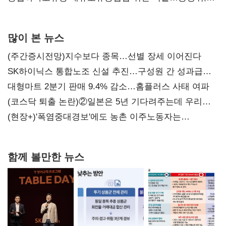
과징금 4억6200만원 부과
많이 본 뉴스
(주간증시전망)지수보다 종목…선별 장세 이어진다
SK하이닉스 통합노조 신설 추진…구성원 간 성과급
불만 확산
대형마트 2분기 판매 9.4% 감소…홈플러스 사태 여파
(코스닥 퇴출 논란)②일본은 5년 기다려주는데 우리는
당장 퇴출?…시간만으론 부족한 코스닥 구하기
(현장+)'폭염중대경보'에도 농촌 이주노동자는
강행군…'야외작업 중지' 권고도 무시
함께 볼만한 뉴스