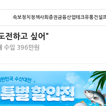
속보
정치
정책
사회
증권
금융
산업
테크
유통
건설
 도전하고 싶어"
대 수입 396만원