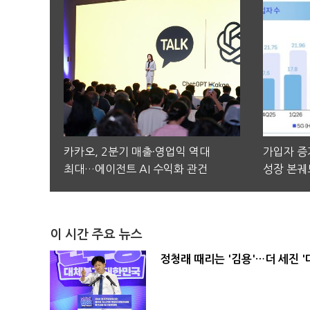
카카오, 2분기 매출·영업익 역대
가입자 증가
최대…에이전트 AI 수익화 관건
성장 본궤
이 시간 주요 뉴스
정청래 때리는 '김용'…더 세진 '