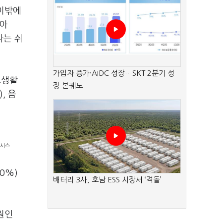
 이밖에
같아
다는 쉬
가입자 증가·AIDC 성장…SKT 2분기 성
교생활
장 본궤도
, 음
뉴시스
0%)
배터리 3사, 호남 ESS 시장서 ‘격돌’
원인