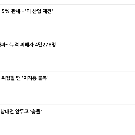
5% 관세…"미 산업 재건"
돌파…누적 피해자 4만278명
뒤집힐 땐 '지지층 불복'
호남대전 앞두고 '충돌'