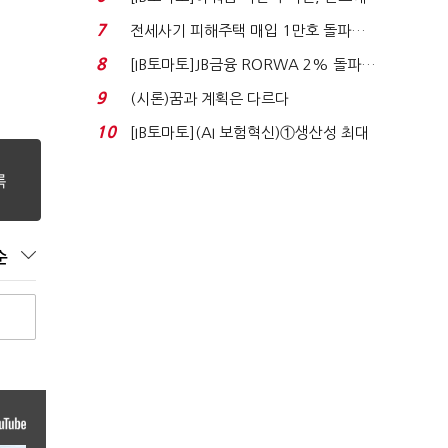
340억 베팅…가...
7
전세사기 피해주택 매입 1만호 돌파…
누적 피해자 4만2...
8
[IB토마토]JB금융 RORWA 2% 돌파…
실적 견인은 은행 ...
9
(시론)꿈과 계획은 다르다
10
[IB토마토](AI 보험혁신)①생산성 최대
80% 개선…현실...
순