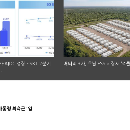
·AIDC 성장…SKT 2분기
배터리 3사, 호남 ESS 시장서 ‘격돌
도
대통령 최측근' 입