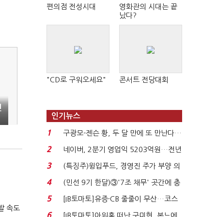
편의점 전성시대
영화관의 시대는 끝
났다?
"CD로 구워오세요"
콘서트 전당대회
인
인기뉴스
1
구광모-젠슨 황, 두 달 만에 또 만난다…
로봇·AI 등 논...
2
네이버, 2분기 영업익 5203억원…전년
비 0.2% 감소...
3
(특징주)윙입푸드, 경영진 주가 부양 의
지에 상한가...
4
(민선 9기 한달)③'7조 채무' 곳간에 충
격…추미애, 20년...
5
[IB토마토]유증·CB 줄줄이 무산…코스
발 속도
닥 벌점 급증에 ...
6
[IB토마토]아워홈 떠난 구미현, 본느에