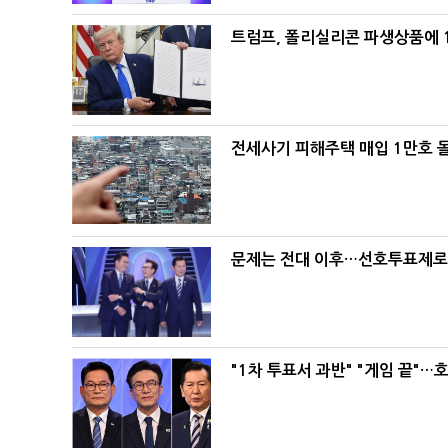
트럼프, 폴리실리콘 파생상품에 1
전세사기 피해주택 매입 1만호 
문제는 전대 이후…선호투표제로 
"1차 투표서 과반" "게임 끝"…