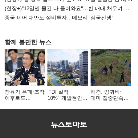
20억 키맞추기
(현장+)"12일엔 물건 다 들어와요"…빈 매대 채우며 문
연 홈플러스
중국 이어 대만도 설비투자…메모리 ‘삼국전쟁’
함께 볼만한 뉴스
장윤기 은폐·조작
'FDI 실적
해경, 양귀비·
이후로도
10%'·'개발현안
대마 집중단속…
정보유출·
산적'…
4개월 동안
내부비위…경찰
인천경제청장
249명 검거
신뢰는 어디에
구원투수 찾기