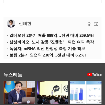
신태현
알테오젠 2분기 매출 689억…전년 대비 269.5%↑
삼성바이오, 노사 갈등 '진행형'…파업 여파 촉각
녹십자, mRNA 백신 안정성 측정 기술 확보
보령 2분기 영업익 238억…전년 대비 6.2%↓
뉴스리듬