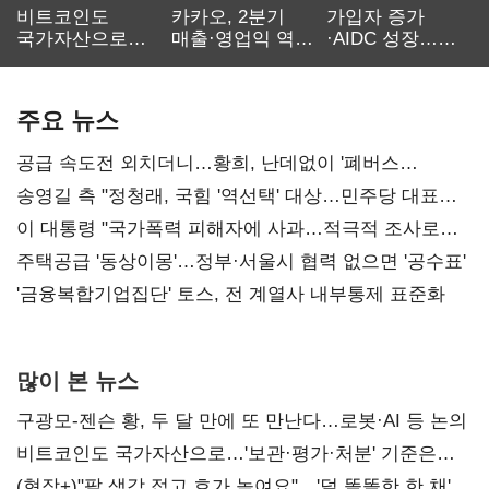
비트코인도
카카오, 2분기
가입자 증가
국가자산으로…'
매출·영업익 역대
·AIDC 성장…
보관·평가·처분'
최대…에이전트
SKT 2분기 성장
기준은 숙제
AI 수익화 관건
본궤도
주요 뉴스
공급 속도전 외치더니…황희, 난데없이 '폐버스
리모델링' 제안
송영길 측 "정청래, 국힘 '역선택' 대상…민주당 대표로
총선 지휘 못해"
이 대통령 "국가폭력 피해자에 사과…적극적 조사로
진실 밝혀야"
주택공급 '동상이몽'…정부·서울시 협력 없으면 '공수표'
'금융복합기업집단' 토스, 전 계열사 내부통제 표준화
많이 본 뉴스
구광모-젠슨 황, 두 달 만에 또 만난다…로봇·AI 등 논의
비트코인도 국가자산으로…'보관·평가·처분' 기준은
숙제
(현장+)"팔 생각 접고 호가 높여요"…'덜 똘똘한 한 채'