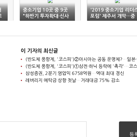
저
중소기업 10곳 중 9곳
'2019 중소기업 리더
고
"하반기 투자확대·신사
포럼' 제주서 개막…중
업진출 없다"
소기업인 750여명 한
리
이 기자의 최신글
삼성증권, 2분기 영업익 6758억원…역대 최대 경신
레버리지 예탁금 상향 첫날…거래대금 75% 감소