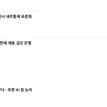
계열사 내부통제 표준화
 판매 제동 걸린 은행
난다…로봇·AI 등 논의