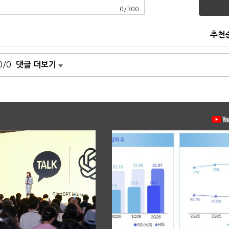
0
/
300
추천
0/0
댓글 더보기