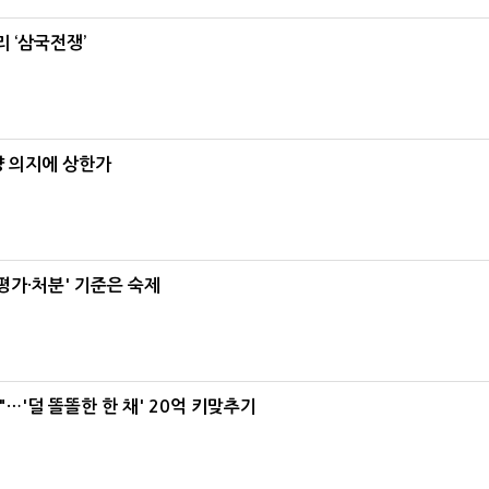
 ‘삼국전쟁’
양 의지에 상한가
가·처분' 기준은 숙제
"…'덜 똘똘한 한 채' 20억 키맞추기