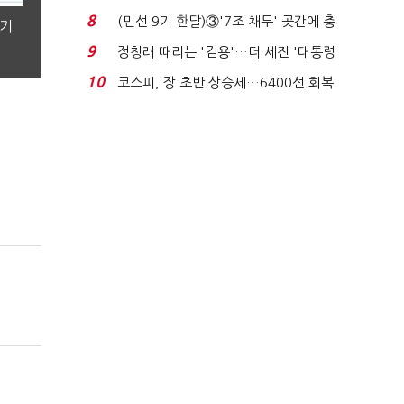
비 0.2% 감소...
8
(민선 9기 한달)③'7조 채무' 곳간에 충
분기
격…추미애, 20년...
9
정청래 때리는 '김용'…더 세진 '대통령
최측근' 입...
10
코스피, 장 초반 상승세…6400선 회복
시도