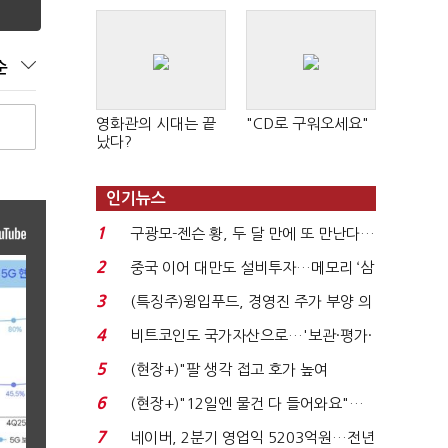
순
영화관의 시대는 끝
"CD로 구워오세요"
났다?
인기뉴스
1
구광모-젠슨 황, 두 달 만에 또 만난다…
로봇·AI 등 논...
2
중국 이어 대만도 설비투자…메모리 ‘삼
국전쟁’
3
(특징주)윙입푸드, 경영진 주가 부양 의
지에 상한가...
4
비트코인도 국가자산으로…'보관·평가·
처분' 기준은 ...
5
(현장+)"팔 생각 접고 호가 높여
요"…'덜 똘똘한 한 채' 20...
6
(현장+)"12일엔 물건 다 들어와요"…
빈 매대 채우며 문 연 ...
7
네이버, 2분기 영업익 5203억원…전년