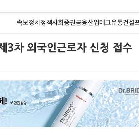
속보
정치
정책
사회
증권
금융
산업
테크
유통
건설
 제3차 외국인근로자 신청 접수