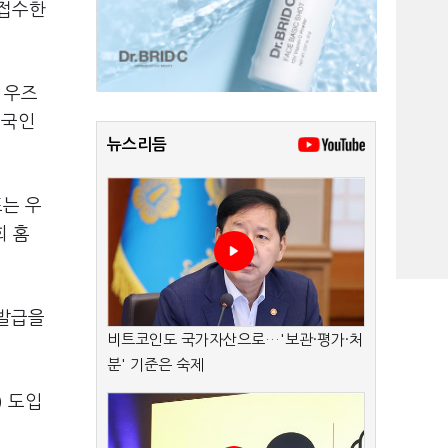
 접수한
 우즈
내국인
뉴스리듬
는 우
회 홈
 발급을
비트코인도 국가자산으로…'보관·평가·처
분' 기준은 숙제
) 도입