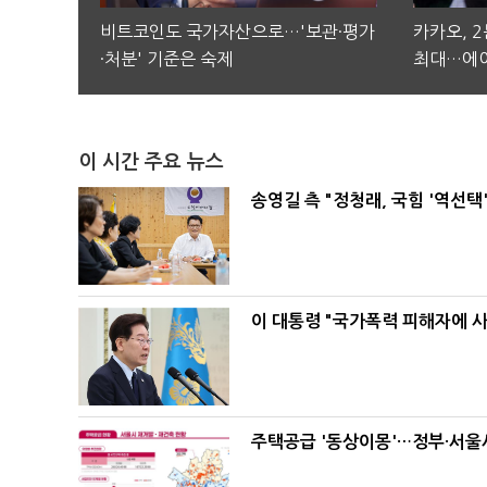
비트코인도 국가자산으로…'보관·평가
카카오, 
·처분' 기준은 숙제
최대…에이
이 시간 주요 뉴스
송영길 측 "정청래, 국힘 '역선
이 대통령 "국가폭력 피해자에 
주택공급 '동상이몽'…정부·서울시