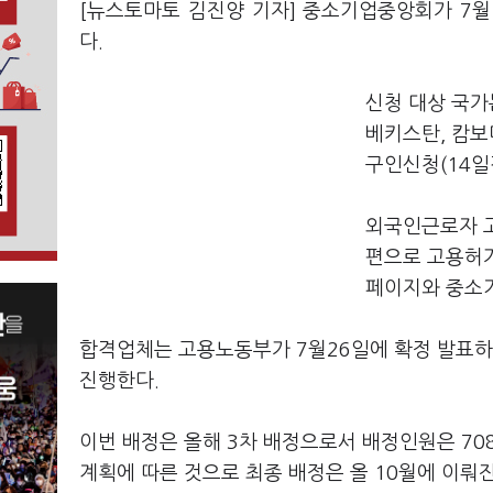
[뉴스토마토 김진양 기자] 중소기업중앙회가 7월1
다.
신청 대상 국가
베키스탄, 캄보
구인신청(14일
외국인근로자 고
편으로 고용허가
페이지와 중소기
합격업체는 고용노동부가 7월26일에 확정 발표하
진행한다.
이번 배정은 올해 3차 배정으로서 배정인원은 7080
계획에 따른 것으로 최종 배정은 올 10월에 이뤄진