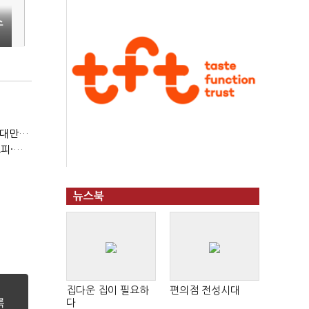
스
자
(반도체 풍향계, '코스피')②아시아는 공동 운명체?…일본·대만도 '동반 출렁'
(반도체 풍향계, '코스피')①삼전·하닉 등락에 '촉각'…코스피·나스닥 '한 몸'
뉴스북
집다운 집이 필요하
편의점 전성시대
다