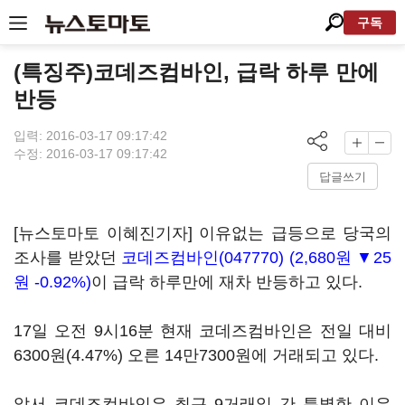
구독
(특징주)코데즈컴바인, 급락 하루 만에
반등
입력: 2016-03-17 09:17:42
수정: 2016-03-17 09:17:42
답글쓰기
[뉴스토마토 이혜진기자] 이유없는 급등으로 당국의
조사를 받았던
코데즈컴바인(047770)
(2,680원 ▼25
원 -0.92%)
이 급락 하루만에 재차 반등하고 있다.
17일 오전 9시16분 현재 코데즈컴바인은 전일 대비
6300원(4.47%) 오른 14만7300원에 거래되고 있다.
앞서 코데즈컴바인은 최근 9거래일 간 특별한 이유