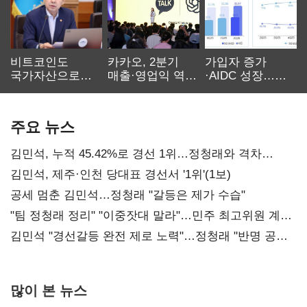
비트코인도
카카오, 2분기
가입자 증가
국가자산으로…'
매출·영업익 역대
·AIDC 성장…
보관·평가·처분'
최대…에이전트
SKT 2분기 성장
기준은 숙제
AI 수익화 관건
본궤도
주요 뉴스
김민석, 누적 45.42%로 경선 1위…정청래와 격차
0.86%p(2보)
김민석, 제주·인천 당대표 경선서 '1위'(1보)
공세 멈춘 김민석…정청래 "갈등은 제가 수습"
"팀 정청래 정리" "이중잣대 말라"…민주 최고위원 계파
다툼 격화
김민석 "경선갈등 완전 제로 노력"…정청래 "반명 공세
사과부터"
많이 본 뉴스