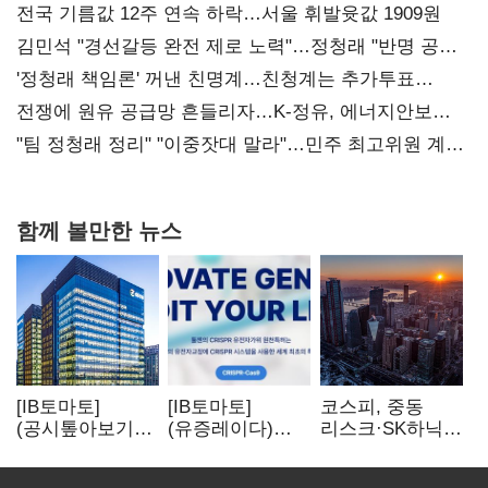
전국 기름값 12주 연속 하락…서울 휘발윳값 1909원
김민석 "경선갈등 완전 제로 노력"…정청래 "반명 공세
사과부터"
'정청래 책임론' 꺼낸 친명계…친청계는 추가투표
때리기
전쟁에 원유 공급망 흔들리자…K-정유, 에너지안보
핵심으로 재부상
"팀 정청래 정리" "이중잣대 말라"…민주 최고위원 계파
다툼 격화
함께 볼만한 뉴스
[IB토마토]
[IB토마토]
코스피, 중동
(공시톺아보기)
(유증레이다)
리스크·SK하닉
수주 공시, 왜
툴젠, 조달액
5% 급락에
바로 매출로
3분의 1 토막…
뒷걸음