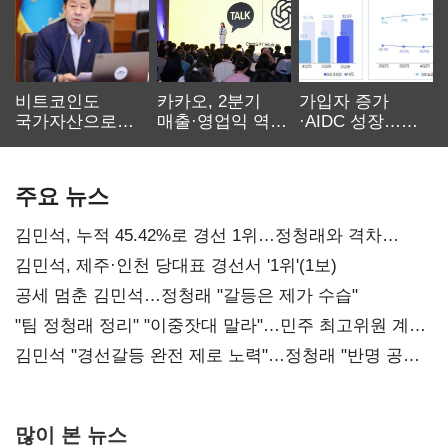
비트코인도
카카오, 2분기
가입자 증가
국가자산으로…'
매출·영업익 역대
·AIDC 성장…
보관·평가·처분'
최대…에이전트
SKT 2분기 성장
기준은 숙제
AI 수익화 관건
본궤도
주요 뉴스
김민석, 누적 45.42%로 경선 1위…정청래와 격차
0.86%p(2보)
김민석, 제주·인천 당대표 경선서 '1위'(1보)
공세 멈춘 김민석…정청래 "갈등은 제가 수습"
"팀 정청래 정리" "이중잣대 말라"…민주 최고위원 계파
다툼 격화
김민석 "경선갈등 완전 제로 노력"…정청래 "반명 공세
사과부터"
많이 본 뉴스