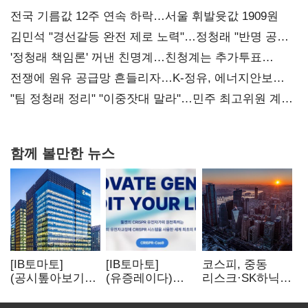
전국 기름값 12주 연속 하락…서울 휘발윳값 1909원
김민석 "경선갈등 완전 제로 노력"…정청래 "반명 공세
사과부터"
'정청래 책임론' 꺼낸 친명계…친청계는 추가투표
때리기
전쟁에 원유 공급망 흔들리자…K-정유, 에너지안보
핵심으로 재부상
"팀 정청래 정리" "이중잣대 말라"…민주 최고위원 계파
다툼 격화
함께 볼만한 뉴스
[IB토마토]
[IB토마토]
코스피, 중동
(공시톺아보기)
(유증레이다)
리스크·SK하닉
수주 공시, 왜
툴젠, 조달액
5% 급락에
바로 매출로
3분의 1 토막…
뒷걸음