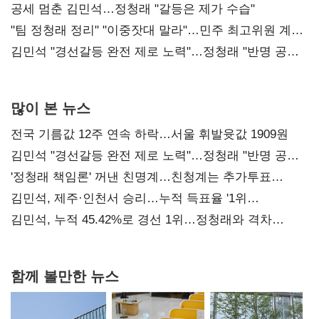
공세 멈춘 김민석…정청래 "갈등은 제가 수습"
"팀 정청래 정리" "이중잣대 말라"…민주 최고위원 계파
다툼 격화
김민석 "경선갈등 완전 제로 노력"…정청래 "반명 공세
사과부터"
많이 본 뉴스
전국 기름값 12주 연속 하락…서울 휘발윳값 1909원
김민석 "경선갈등 완전 제로 노력"…정청래 "반명 공세
사과부터"
'정청래 책임론' 꺼낸 친명계…친청계는 추가투표
때리기
김민석, 제주·인천서 승리…누적 득표율 '1위
탈환'(종합)
김민석, 누적 45.42%로 경선 1위…정청래와 격차
0.86%p(2보)
함께 볼만한 뉴스