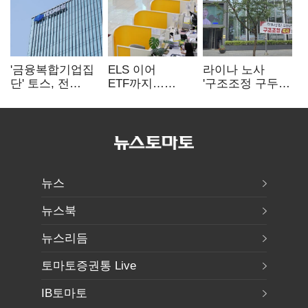
'금융복합기업집
ELS 이어
라이나 노사
단' 토스, 전
ETF까지…
'구조조정 구두
계열사 내부통제
고위험상품 판매
합의안' 도출
표준화
제동 걸린 은행
뉴스
뉴스북
뉴스리듬
토마토증권통 Live
IB토마토