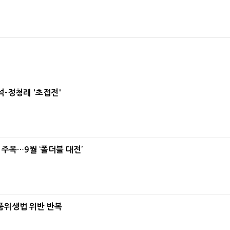
-정청래 '초접전'
 주목…9월 ‘폴더블 대전’
식품위생법 위반 반복