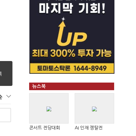
뉴스북
순
콘서트 전당대회
AI 인재 쟁탈전