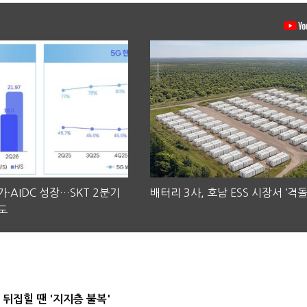
·AIDC 성장…SKT 2분기
배터리 3사, 호남 ESS 시장서 ‘격돌
도
뒤집힐 땐 '지지층 불복'