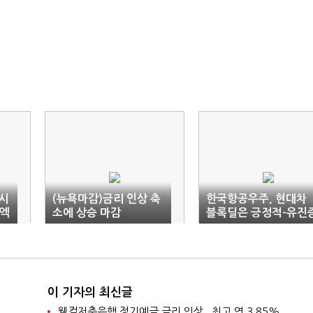
시
(뉴욕마감)금리 인상 축
한국항공우주, 현대차
엑
소에 상승 마감
블록딜은 긍정적-유진
권
이 기자의 최신글
웰컴저축은행 정기예금 금리 인상...최고 연 3.85%