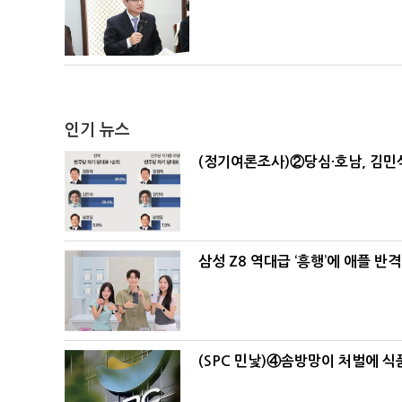
인기 뉴스
(정기여론조사)②당심·호남, 김민석
삼성 Z8 역대급 ‘흥행’에 애플 반격
(SPC 민낯)④솜방망이 처벌에 