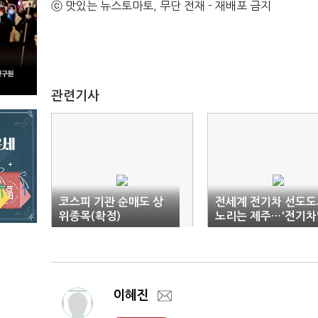
ⓒ 맛있는 뉴스토마토, 무단 전재 - 재배포 금지
관련기사
코스피 기관 순매도 상
전세계 전기차 선도도
위종목(확정)
노리는 제주…'전기차
스포' 개막 D-2
이혜진