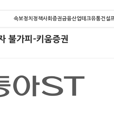
속보
정치
정책
사회
증권
금융
산업
테크
유통
건설
적자 불가피-키움증권