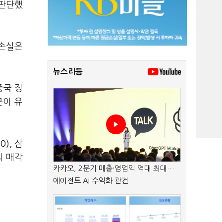
 판단했
업손실은
뉴스리듬
중국 정
근이 유
0)
, 삼
의 매각
카카오, 2분기 매출·영업익 역대 최대…
에이전트 AI 수익화 관건