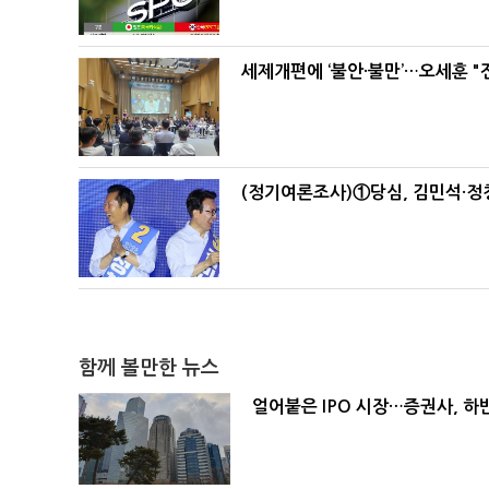
세제개편에 ‘불안·불만’…오세훈 "
(정기여론조사)①당심, 김민석·정청
함께 볼만한 뉴스
얼어붙은 IPO 시장…증권사, 하반