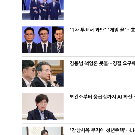
"1차 투표서 과반" "게임 끝"…
김용범 책임론 봇물…경질 요구에 
보건소부터 응급실까지 AI 확산
"강남사옥 부지에 청년주택"…LH