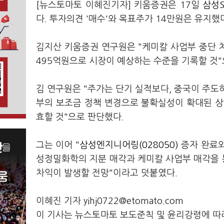
[뉴스토마토 이혜진기자] 키움증권은 17일
삼성S
다. 투자의견 '매수'와 목표주가 14만원은 유지했
김지산 키움증권 연구원은 "케미칼 사업부 중단 
495억원으로 시장이 예상하는 수준을 기록할 것"
김 연구원은 "주가는 단기 실적보다, 중국이 주도
부의 보조금 정책 변경으로 불확실성이 확대된 상
효할 것"으로 판단했다.
그는 이어 "
삼성엔지니어링(028050)
증자 완료와
성정밀화학의 지분 매각과 케미칼 사업부 매각을 통
차익이 발생할 전망"이라고 덧붙였다.
이혜진 기자 yihj0722@etomato.com
이 기사는 뉴스토마토 보도준칙 및 윤리강령에 따