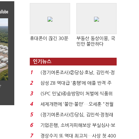
휴대폰이 끊긴 30분
부동산 동상이몽, 국
민만 불안하다
인기뉴스
1
(정기여론조사)②당심·호남, 김민석-정
청래 '초접전'...
2
삼성 Z8 역대급 ‘흥행’에 애플 반격 주
’
목…9월 ‘폴...
3
(SPC 민낯)④솜방망이 처벌에 식품위
생법 위반 반복...
4
세제개편에 ‘불안·불만’…오세훈 "전월
세 구하기 더 ...
5
(정기여론조사)①당심, 김민석·정청래
'초접전'…대통령 ...
6
기업은행, 소비자피해보상 부실심사·보
이스피싱 공시 ...
7
경상수지 또 역대 최고치…사상 첫 400