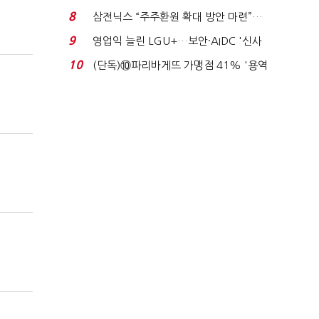
억달러에 '3% 성...
8
삼전닉스 “주주환원 확대 방안 마련”…
로이터에 성명...
9
영업익 늘린 LGU+…보안·AIDC '신사
업 드라이브'...
10
(단독)⑩파리바게뜨 가맹점 41% '용역
제빵기사 없어'…고...