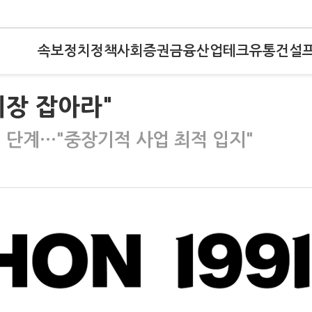
속보
정치
정책
사회
증권
금융
산업
테크
유통
건설
시장 잡아라"
 단계…"중장기적 사업 최적 입지"