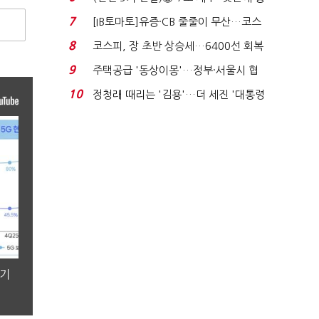
격…추미애, 20년...
7
[IB토마토]유증·CB 줄줄이 무산…코스
닥 벌점 급증에 ...
8
코스피, 장 초반 상승세…6400선 회복
시도
9
주택공급 '동상이몽'…정부·서울시 협
력 없으면 '공수표'...
10
정청래 때리는 '김용'…더 세진 '대통령
최측근' 입...
분기