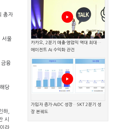
의 총자
일 서울
카카오, 2분기 매출·영업익 역대 최대…
에이전트 AI 수익화 관건
 금융
 해당
가입자 증가·AIDC 성장…SKT 2분기 성
인하,
장 본궤도
반 시
건이라