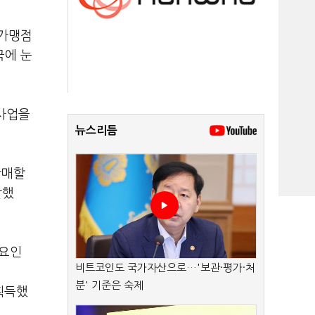
 가맹점
국에 눈
 사업을
뉴스리듬
판매할
말했
 요인
비트코인도 국가자산으로…'보관·평가·처
분' 기준은 숙제
 획득했