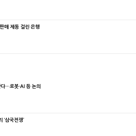
 판매 제동 걸린 은행
난다…로봇·AI 등 논의
 ‘삼국전쟁’