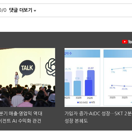
0/0
댓글 더보기
2분기 매출·영업익 역대
가입자 증가·AIDC 성장…SKT 2
전트 AI 수익화 관건
성장 본궤도