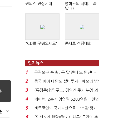
편의점 전성시대
영화관의 시대는 끝
났다?
"CD로 구워오세요"
콘서트 전당대회
인기뉴스
1
구광모-젠슨 황, 두 달 만에 또 만난다…
로봇·AI 등 논...
2
중국 이어 대만도 설비투자…메모리 ‘삼
국전쟁’
3
(특징주)윙입푸드, 경영진 주가 부양 의
지에 상한가...
4
네이버, 2분기 영업익 5203억원…전년
비 0.2% 감소...
5
비트코인도 국가자산으로…'보관·평가·
순
처분' 기준은 ...
6
(민선 9기 한달)③'7조 채무' 곳간에 충